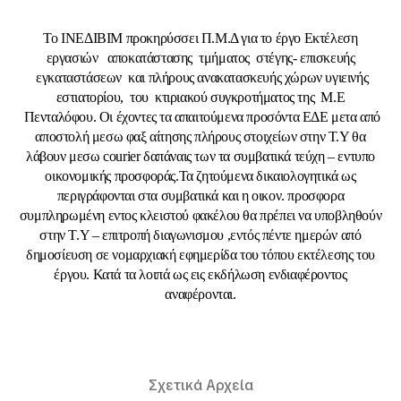
Το ΙΝΕΔΙΒΙΜ προκηρύσσει Π.Μ.Δ για το έργο Εκτέλεση
εργασιών αποκατάστασης τμήματος στέγης- επισκευής
εγκαταστάσεων και πλήρους ανακατασκευής χώρων υγιεινής
εστιατορίου, του κτιριακού συγκροτήματος της Μ.Ε
Πενταλόφου. Οι έχοντες τα απαιτούμενα προσόντα ΕΔΕ μετα από
αποστολή μεσω φαξ αίτησης πλήρους στοιχείων στην Τ.Υ θα
λάβουν μεσω courier δαπάναις των τα συμβατικά τεύχη – εντυπο
οικονομικής προσφοράς.Τα ζητούμενα δικαιολογητικά ως
περιγράφονται στα συμβατικά και η οικον. προσφορα
συμπληρωμένη εντος κλειστού φακέλου θα πρέπει να υποβληθούν
στην Τ.Υ – επιτροπή διαγωνισμου ,εντός πέντε ημερών από
δημοσίευση σε νομαρχιακή εφημερίδα του τόπου εκτέλεσης του
έργου. Κατά τα λοιπά ως εις εκδήλωση ενδιαφέροντος
αναφέρονται.
Σχετικά Αρχεία