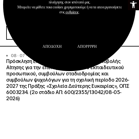
πλοήγησης στον ιστότοπό μας.
Μπορείτε να μάθετε ποια cookies χρησιμοποιούμε ή να τα απενεργοποιήσετε
στις
ρυθμίσεις
.
Ανακοινώσεις
Διαχείριση & Λειτουργία Δημοσίων ΙΕΚ
Περισσότερα
ΑΠΟΔΟΧΉ
ΑΠΌΡΡΙΨΗ
08 · 07 · 2026
Πρόσκληση Εκδήλωσης Ενδιαφέροντος Υποβολής
Αίτησης για την επιλογή ωρομίσθιου εκπαιδευτικού
προσωπικού, συμβούλων σταδιοδρομίας και
συμβούλων ψυχολόγων για τη σχολική περίοδο 2026-
2027 της Πράξης «Σχολεία Δεύτερης Ευκαιρίας», ΟΠΣ
6003234. (2ο στάδιο ΑΠ: 600/2355/13042/08-05-
2026)