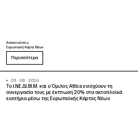
Ανακοινώσεις
Ευρωπαϊκή Κάρτα Νέων
Περισσότερα
03 · 08 · 2026
Το Ι.ΝΕ.ΔΙ.ΒΙ.Μ. και o Όμιλος Attica ενισχύουν τη
συνεργασία τους με έκπτωση 20% στα ακτοπλοϊκά
εισιτήρια μέσω της Ευρωπαϊκής Κάρτας Νέων