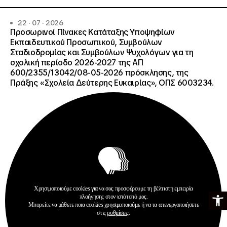
22 · 07 · 2026
Προσωρινοί Πίνακες Κατάταξης Υποψηφίων
Εκπαιδευτικού Προσωπικού, Συμβούλων
Σταδιοδρομίας και Συμβούλων Ψυχολόγων για τη
σχολική περίοδο 2026-2027 της ΑΠ
600/2355/13042/08-05-2026 πρόσκλησης, της
Πράξης «Σχολεία Δεύτερης Ευκαιρίας», ΟΠΣ 6003234.
Ανακοινώσεις
Χρησιμοποιούμε cookies για να σας προσφέρουμε τη βέλτιστη εμπειρία
Ανοίξτε τη γ
Σχολεία Δεύτερης Ευκαιρίας
πλοήγησης στον ιστότοπό μας.
Μπορείτε να μάθετε ποια cookies χρησιμοποιούμε ή να τα απενεργοποιήσετε
Περισσότερα
στις
ρυθμίσεις
.