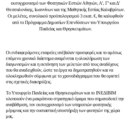
εκσυγχρονισμό των Φοιτητικών Εστιών Αθηνών, Α’, Γ’ και Δ’
Θεσσαλονίκης, Ιωαννίνων και της Μαθητικής Εστίας Καλαβρύτων.
Οι μελέτες, συνολικού προϋπολογισμού 3 εκατ. €, θα καλυφθούν
από το Πρόγραμμα Δημοσίων Επενδύσεων του Υπουργείου
Παιδείας και Θρησκευμάτων.
Οι ενδιαφερόμενες εταιρείες υπέβαλαν προσφορές και το αμέσως
επόμενο χρονικό διάστημα αναμένεται η ολοκλήρωση των
διαγωνισμών και η εκπόνηση των μελετών από τους αναδόχους
που θα αναδειχθούν, ώστε τα έργα να δημοπρατηθούν και να
ολοκληρωθούν σύμφωνα με το χρονοδιάγραμμα που θα οριστεί
στις σχετικές διακηρύξεις.
Το Υπουργείο Παιδείας και Θρησκευμάτων και το ΙΝΕΔΙΒΙΜ
υλοποιούν ένα μακρόπνοο στρατηγικό όραμα που σηματοδοτεί την
αναβάθμιση, τον εκσυγχρονισμό των υπηρεσιών φοιτητικής
μέριμνας και την ουσιαστική υποστήριξη των φοιτητών της χώρα
μας.