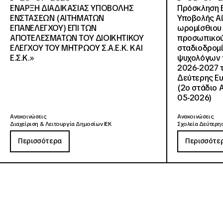
ΕΝΑΡΞΗ ΔΙΑΔΙΚΑΣΙΑΣ ΥΠΟΒΟΛΗΣ
Πρόσκληση 
ΕΝΣΤΑΣΕΩΝ (ΑΙΤΗΜΑΤΩΝ
Υποβολής Αί
ΕΠΑΝΕΛΕΓΧΟΥ) ΕΠΙ ΤΩΝ
ωρομίσθιου 
ΑΠΟΤΕΛΕΣΜΑΤΩΝ ΤΟΥ ΔΙΟΙΚΗΤΙΚΟΥ
προσωπικού
ΕΛΕΓΧΟΥ ΤΟΥ ΜΗΤΡΩΟΥ Σ.Α.Ε.Κ. ΚΑΙ
σταδιοδρομ
Ε.Σ.Κ.»
ψυχολόγων γ
2026-2027 τ
Δεύτερης Ευ
(2ο στάδιο 
05-2026)
Ανακοινώσεις
Ανακοινώσεις
Διαχείριση & Λειτουργία Δημοσίων ΙΕΚ
Σχολεία Δεύτερης
Περισσότερα
Περισσότε