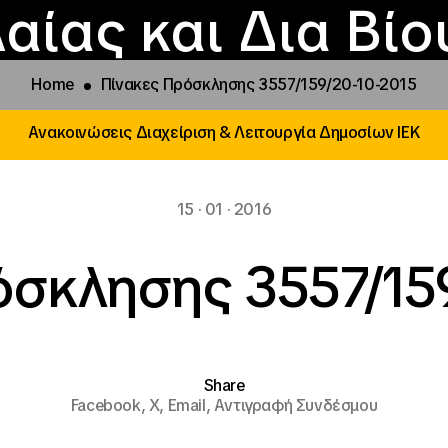
Επικοινωνία
Νέα
αραχώρηση αιγίδ
Φοιτητικές Εστίε
γράμματα και δρά
Το ΙΝΕΔΙΒΙΜ
αίας και Δια Βί
Home
Πίνακες Πρόσκλησης 3557/159/20-10-2015
Ανακοινώσεις Διαχείριση & Λειτουργία Δημοσίων ΙΕΚ
15 · 01 · 2016
όσκλησης 3557/159
Share
Facebook,
X,
Email,
Αντιγραφή Συνδέσμου