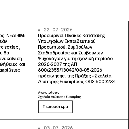
22 · 07 · 2026
ς ΙΝΕΔΙΒΙΜ:
Προσωρινοί Πίνακες Κατάταξης
ρεάν
Υποψηφίων Εκπαιδευτικού
ς εστίες ,
Προσωπικού, Συμβούλων
ου θα
Σταδιοδρομίας και Συμβούλων
ανακαίνιση
Ψυχολόγων για τη σχολική περίοδο
αλήθειες και
2026-2027 της ΑΠ
ακρίβειες
600/2355/13042/08-05-2026
πρόσκλησης, της Πράξης «Σχολεία
Δεύτερης Ευκαιρίας», ΟΠΣ 6003234.
Ανακοινώσεις
Σχολεία Δεύτερης Ευκαιρίας
Περισσότερα
03 · 07 · 2026