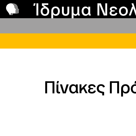
Π
Προ
Ίδρυμα Νεολ
Πίνακες Πρ