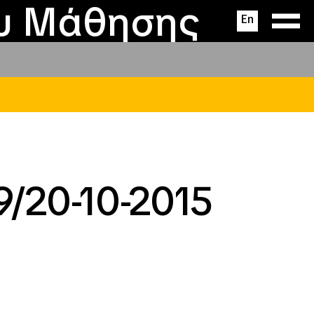
ας
ς
σεις
ου Μάθησης
En
/20-10-2015