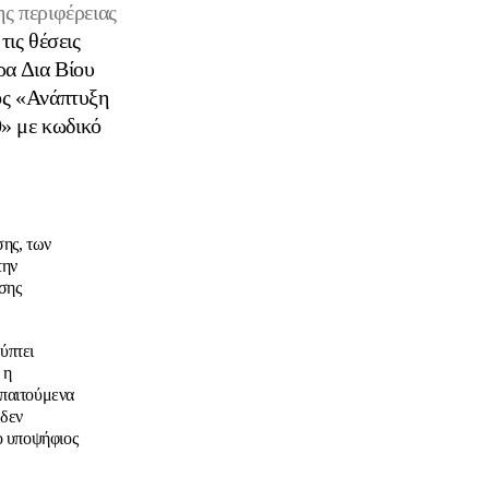
ς περιφέρειας
 τις θέσεις
ρα Δια Βίου
ς «Ανάπτυξη
» με κωδικό
σης, των
την
σης
ύπτει
 η
απαιτούμενα
 δεν
 ο υποψήφιος