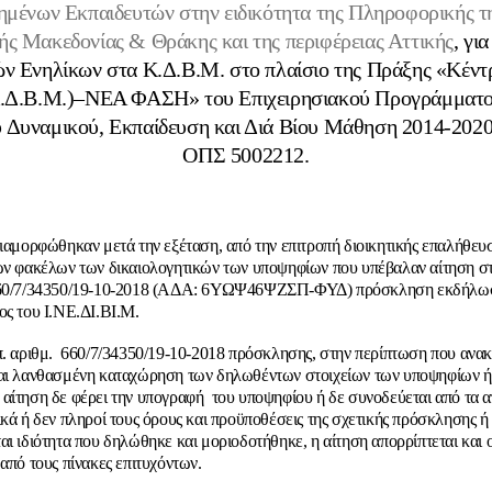
ημένων Εκπαιδευτών στην ειδικότητα της Πληροφορικής τη
ής Μακεδονίας & Θράκης και της περιφέρειας Αττικής
, για
ν Ενηλίκων στα Κ.Δ.Β.Μ. στο πλαίσιο της Πράξης «Κέντ
.Δ.Β.Μ.)–ΝΕΑ ΦΑΣΗ» του Επιχειρησιακού Προγράμματο
 Δυναμικού, Εκπαίδευση και Διά Βίου Μάθηση 2014-2020
ΟΠΣ 5002212.
διαμορφώθηκαν μετά την εξέταση, από την επιτροπή διοικητικής επαλήθευ
ων φακέλων των δικαιολογητικών των υποψηφίων που υπέβαλαν αίτηση σ
660/7/34350/19-10-2018 (ΑΔΑ: 6ΥΩΨ46ΨΖΣΠ-ΦΥΔ) πρόσκληση εκδήλω
ος του Ι.ΝΕ.ΔΙ.ΒΙ.Μ.
π. αριθμ. 660/7/34350/19-10-2018 πρόσκλησης, σ
την περίπτωση που ανακ
αι λανθασμένη καταχώρηση των δηλωθέντων στοιχείων των υποψηφίων ή
αίτηση δε φέρει την υπογραφή του υποψηφίου ή δε συνοδεύεται από τα 
ικά ή δεν πληροί τους όρους και προϋποθέσεις της σχετικής πρόσκλησης ή
αι ιδιότητα που δηλώθηκε και μοριοδοτήθηκε, η αίτηση απορρίπτεται και
από τους πίνακες επιτυχόντων.