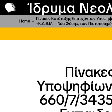
Π
Προ
Ίδρυμα Νεολ
Πίνακες Κατάταξης Επιτυχόντων Υποψηφί
Home
«Κ.Δ.Β.Μ. – Νέα Φάση», των Πιστοποιημ
Πίνακε
Υποψηφίων 
660/7/3435