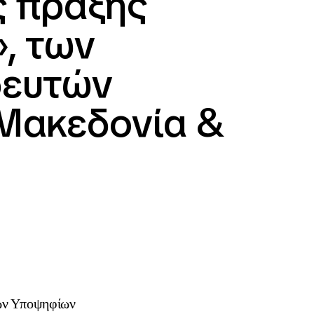
ς πράξης
, των
δευτών
 Μακεδονία &
.
ων Υποψηφίων