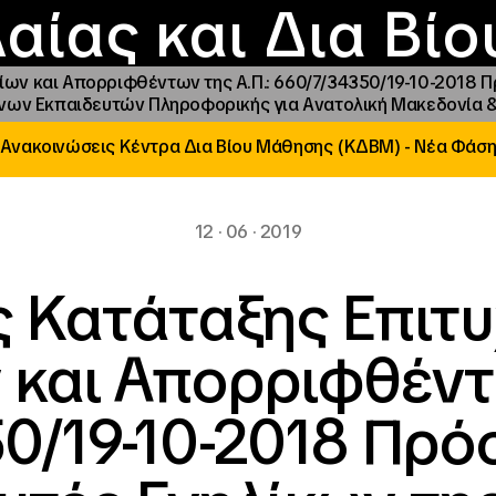
Επικοινωνία
Νέα
αραχώρηση αιγίδ
Φοιτητικές Εστίε
γράμματα και δρά
Το ΙΝΕΔΙΒΙΜ
αίας και Δια Βί
ων και Απορριφθέντων της Α.Π.: 660/7/34350/19-10-2018 Π
ένων Εκπαιδευτών Πληροφορικής για Ανατολική Μακεδονία & 
Ανακοινώσεις Κέντρα Δια Βίου Μάθησης (ΚΔΒΜ) - Νέα Φάσ
12 · 06 · 2019
ς Κατάταξης Επιτ
και Απορριφθέντω
0/19-10-2018 Πρό