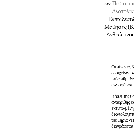
των
Πιστοποι
Ανατολικ
Εκπαιδευτώ
Μάθησης (Κ
Ανθρώπινου
Οι πίνακες 
στοιχείων τ
υπ΄αριθμ. 
ενδιαφέροντ
Βάσει της υ
ανακριβής κ
εκτυπωμένη 
δικαιολογητ
τεκμηριώνετ
διαγράφεται 