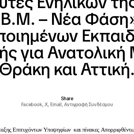
υτές Ενηλίκων τη
.Β.Μ. – Νέα Φάση»
ποιημένων Εκπαι
ς για Ανατολική
Θράκη και Αττική
Share
Facebook,
X,
Email,
Αντιγραφή Συνδέσμου
ταξης
Επιτυχόντων Υποψηφίων
και πίνακες
Απορριφθέντ