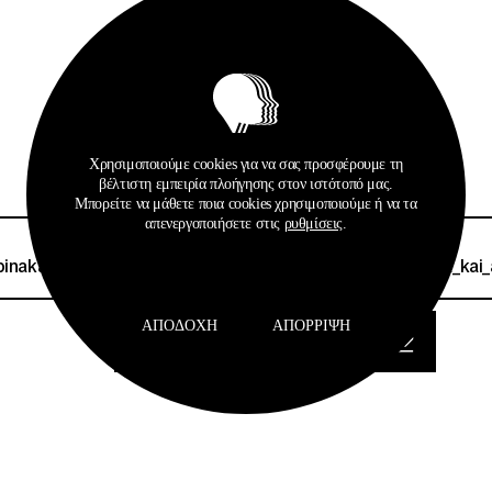
Χρησιμοποιούμε cookies για να σας προσφέρουμε τη
Σχετικά Αρχεία
βέλτιστη εμπειρία πλοήγησης στον ιστότοπό μας.
Μπορείτε να μάθετε ποια cookies χρησιμοποιούμε ή να τα
απενεργοποιήσετε στις
ρυθμίσεις
.
6kmps46pszsp-
pinakas_epityhonton_pistopoiimenon_anatoliki_makedonia_kai_a
ΑΠΟΔΟΧΉ
ΑΠΌΡΡΙΨΗ
pinakes_ekpaideyton_kdvm