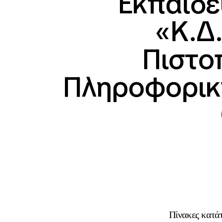
Εκπαιδε
«Κ.Δ
Πιστο
Πληροφορική
Πίνακες κατά