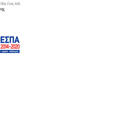
είας
έως και
σης