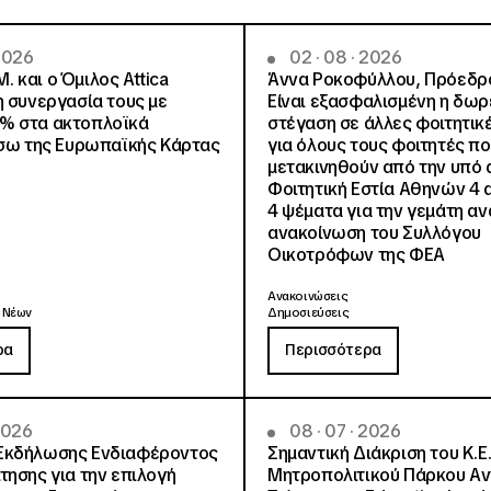
 2026
02 · 08 · 2026
.Μ. και o Όμιλος Attica
Άννα Ροκοφύλλου, Πρόεδρο
η συνεργασία τους με
Είναι εξασφαλισμένη η δω
% στα ακτοπλοϊκά
στέγαση σε άλλες φοιτητικέ
έσω της Ευρωπαϊκής Κάρτας
για όλους τους φοιτητές π
μετακινηθούν από την υπό 
Φοιτητική Εστία Αθηνών 4 
4 ψέματα για την γεμάτη αν
ανακοίνωση του Συλλόγου
Οικοτρόφων της ΦΕΑ
Ανακοινώσεις
 Νέων
Δημοσιεύσεις
ρα
Περισσότερα
 2026
08 · 07 · 2026
Εκδήλωσης Ενδιαφέροντος
Σημαντική Διάκριση του Κ.Ε.
τησης για την επιλογή
Μητροπολιτικού Πάρκου Α