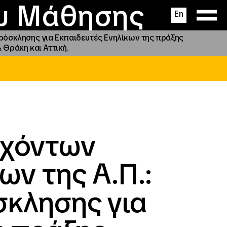
ας
ς
σεις
ου Μάθησης
En
ρόσκλησης για Εκπαιδευτές Ενηλίκων της πράξης
Θράκη και Αττική.
η
υχόντων
ν της Α.Π.:
σκλησης για