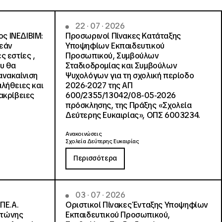
22 · 07 · 2026
ς ΙΝΕΔΙΒΙΜ:
Προσωρινοί Πίνακες Κατάταξης
ρεάν
Υποψηφίων Εκπαιδευτικού
ς εστίες ,
Προσωπικού, Συμβούλων
ου θα
Σταδιοδρομίας και Συμβούλων
ανακαίνιση
Ψυχολόγων για τη σχολική περίοδο
αλήθειες και
2026-2027 της ΑΠ
ακρίβειες
600/2355/13042/08-05-2026
πρόσκλησης, της Πράξης «Σχολεία
Δεύτερης Ευκαιρίας», ΟΠΣ 6003234.
Ανακοινώσεις
Σχολεία Δεύτερης Ευκαιρίας
Περισσότερα
03 · 07 · 2026
ΠΕ.Α.
Οριστικοί Πίνακες Ένταξης Υποψηφίων
ντώνης
Εκπαιδευτικού Προσωπικού,