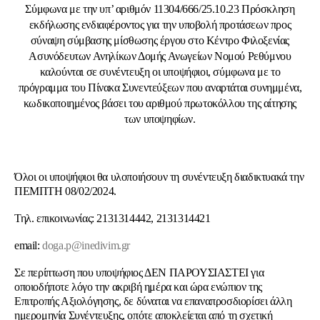
Σύμφωνα με την υπ’ αριθμόν 11304/666/25.10.23 Πρόσκληση
εκδήλωσης ενδιαφέροντος για την υποβολή προτάσεων προς
σύναψη σύμβασης μίσθωσης έργου στο Kέντρο Φιλοξενίας
Ασυνόδευτων Ανηλίκων Δομής Ανωγείων Νομού Ρεθύμνου
καλούνται σε συνέντευξη οι υποψήφιοι, σύμφωνα με το
πρόγραμμα του Πίνακα Συνεντεύξεων που αναρτάται συνημμένα,
κωδικοποιημένος βάσει του αριθμού πρωτοκόλλου της αίτησης
των υποψηφίων.
Όλοι οι υποψήφιοι θα υλοποιήσουν τη συνέντευξη διαδικτυακά την
ΠΕΜΠΤΗ 08/02/2024.
Τηλ. επικοινωνίας: 2131314442, 2131314421
email:
doga.p@inedivim.gr
Σε περίπτωση που υποψήφιος ΔΕΝ ΠΑΡΟΥΣΙΑΣΤΕΙ για
οποιοδήποτε λόγο την ακριβή ημέρα και ώρα ενώπιον της
Επιτροπής Αξιολόγησης, δε δύναται να επαναπροσδιορίσει άλλη
ημερομηνία Συνέντευξης, οπότε αποκλείεται από τη σχετική