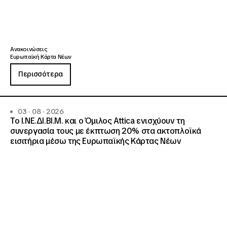
Ανακοινώσεις
Ευρωπαϊκή Κάρτα Νέων
Περισσότερα
03 · 08 · 2026
Το Ι.ΝΕ.ΔΙ.ΒΙ.Μ. και o Όμιλος Attica ενισχύουν τη
συνεργασία τους με έκπτωση 20% στα ακτοπλοϊκά
εισιτήρια μέσω της Ευρωπαϊκής Κάρτας Νέων