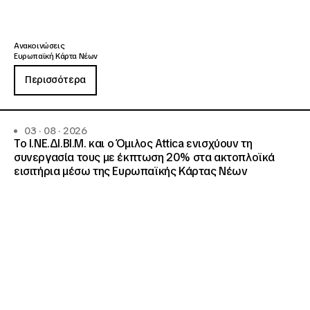
Ανακοινώσεις
Ευρωπαϊκή Κάρτα Νέων
Περισσότερα
03 · 08 · 2026
Το Ι.ΝΕ.ΔΙ.ΒΙ.Μ. και o Όμιλος Attica ενισχύουν τη
συνεργασία τους με έκπτωση 20% στα ακτοπλοϊκά
εισιτήρια μέσω της Ευρωπαϊκής Κάρτας Νέων