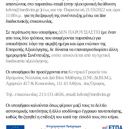
απαντώντας στο παραπάνω email (στην ηλεκτρονική διεύθυνση
kdvm@inedivim.gr
)
έως και την Παρασκευή 21/10/2022 και ώρα
11:00π.μ.
για τη διεξαγωγή της συνέντευξης μέσω on line
διαδικτυακής επικοινωνίας.
Σε περίπτωση που υποψήφιος
ΔΕΝ ΠΑΡΟΥΣΙΑΣΤΕΙ
(με έναν
απο τους δύο τρόπους που αναφέρονται παραπάνω) για
οποιοδήποτε λόγο την ακριβή ημέρα και ώρα ενώπιον της
Επιτροπής Αξιολόγησης, δε δύναται να επαναπροσδιορίσει άλλη
ημερομηνία Συνέντευξης,
οπότε αποκλείεται από τη σχετική
διαδικασία αξιολόγησης.
Οι υποψήφιοι θα προσέρχονται στα
Κεντρικά Γραφεία του
Ιδρύματος Νεολαίας και Διά Βίου Μάθησης (Ι.ΝΕ.ΔΙ.ΒΙ.Μ.),
Αχαρνών 417 & Κοκκινάκη, 111 43 Αθήνα, 4ος Όροφος.
Τηλ. επικοινωνίας: 213-131-4636,
email
:
kdvm
@
inedivim
.
gr
Οι υποψήφιοι καλούνται όπως φέρουν μαζί τους το δελτίο
αστυνομικής ταυτότητας ή άλλο ισοδύναμο έγγραφο ταυτοποίησης,
καθώς θα ζητηθεί η επίδειξή του κατά την είσοδό τους στο κτίριο.