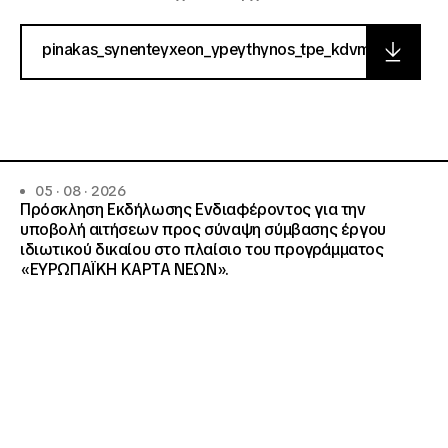
pinakas_synenteyxeon_ypeythynos_tpe_kdvm
05 · 08 · 2026
Πρόσκληση Εκδήλωσης Ενδιαφέροντος για την
υποβολή αιτήσεων προς σύναψη σύμβασης έργου
ιδιωτικού δικαίου στο πλαίσιο του προγράμματος
«ΕΥΡΩΠΑΪΚΗ ΚΑΡΤΑ ΝΕΩΝ».