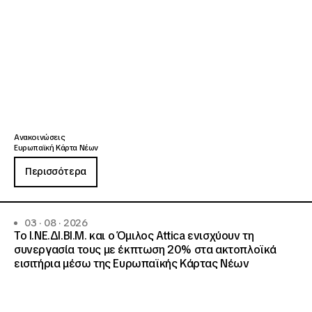
Ανακοινώσεις
Ευρωπαϊκή Κάρτα Νέων
Περισσότερα
03 · 08 · 2026
Το Ι.ΝΕ.ΔΙ.ΒΙ.Μ. και o Όμιλος Attica ενισχύουν τη
συνεργασία τους με έκπτωση 20% στα ακτοπλοϊκά
εισιτήρια μέσω της Ευρωπαϊκής Κάρτας Νέων