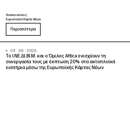
Ανακοινώσεις
Ευρωπαϊκή Κάρτα Νέων
Περισσότερα
03 · 08 · 2026
Το Ι.ΝΕ.ΔΙ.ΒΙ.Μ. και o Όμιλος Attica ενισχύουν τη
συνεργασία τους με έκπτωση 20% στα ακτοπλοϊκά
εισιτήρια μέσω της Ευρωπαϊκής Κάρτας Νέων