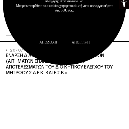
πλοήγησης στον ιστότοπό μας.
Μπορείτε να μάθετε ποια cookies χρησιμοποιούμε ή να τα απενεργοποιήσετε
στις
ρυθμίσεις
.
Ανακοινώσεις
Σχολεία Δεύτερης Ευκαιρίας
Περισσότερα
ΑΠΟΔΟΧΉ
ΑΠΌΡΡΙΨΗ
20 · 07 · 2026
ΕΝΑΡΞΗ ΔΙΑΔΙΚΑΣΙΑΣ ΥΠΟΒΟΛΗΣ ΕΝΣΤΑΣΕΩΝ
(ΑΙΤΗΜΑΤΩΝ ΕΠΑΝΕΛΕΓΧΟΥ) ΕΠΙ ΤΩΝ
ΑΠΟΤΕΛΕΣΜΑΤΩΝ ΤΟΥ ΔΙΟΙΚΗΤΙΚΟΥ ΕΛΕΓΧΟΥ ΤΟΥ
ΜΗΤΡΩΟΥ Σ.Α.Ε.Κ. ΚΑΙ Ε.Σ.Κ.»