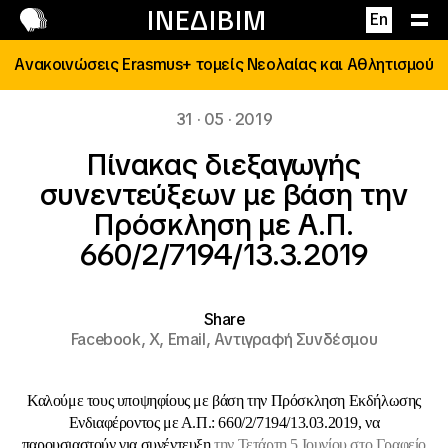
Επικοινωνία
ΙΝΕΔΙΒΙΜ
En
Ανακοινώσεις Erasmus+ τομείς Νεολαίας και Αθλητισμού
31 · 05 · 2019
Πίνακας διεξαγωγής
συνεντεύξεων με βάση την
Πρόσκληση με Α.Π.
660/2/7194/13.3.2019
Share
Facebook,
X,
Email,
Αντιγραφή Συνδέσμου
Καλούμε τους υποψηφίους με βάση την Πρόσκληση Εκδήλωσης
Ενδιαφέροντος με Α.Π.: 660/2/7194/13.03.2019, να
παρουσιαστούν για συνέντευξη
την Τετάρτη 5 Ιουνίου στο Γραφείο