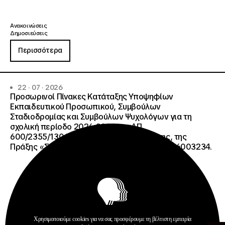
Ανακοινώσεις
Δημοσιεύσεις
Περισσότερα
22 · 07 · 2026
Προσωρινοί Πίνακες Κατάταξης Υποψηφίων
Εκπαιδευτικού Προσωπικού, Συμβούλων
Σταδιοδρομίας και Συμβούλων Ψυχολόγων για τη
σχολική περίοδο 2026-2027 της ΑΠ
600/2355/13042/08-05-2026 πρόσκλησης, της
Πράξης «Σχολεία Δεύτερης Ευκαιρίας», ΟΠΣ 6003234.
Χρησιμοποιούμε cookies για να σας προσφέρουμε τη βέλτιστη εμπειρία
Ανοίξτε τη γ