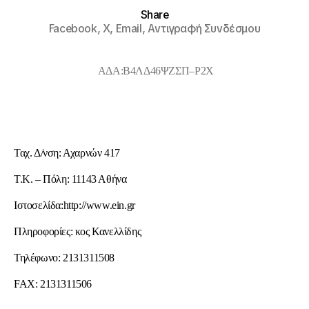
Share
Facebook,
X,
Email,
Αντιγραφή Συνδέσμου
ΑΔΑ
:
Β
4
ΛΔ
46
ΨΖΣΠ
–
Ρ
2
Χ
Ταχ. Δ/νση: Αχαρνών 417
Τ.Κ. – Πόλη: 11143 Αθήνα
Ιστοσελίδα:http://www.ein.gr
Πληροφορίες: κος Κανελλίδης
Τηλέφωνο: 2131311508
FAX: 2131311506