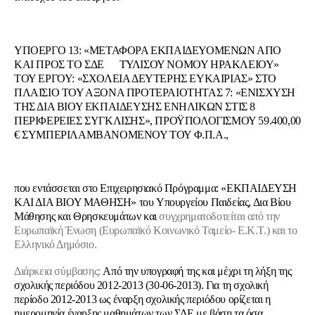
ΥΠΟΕΡΓΟ 13: «ΜΕΤΑΦΟΡΑ ΕΚΠΑΙΔΕΥΟΜΕΝΩΝ ΑΠΟ
ΚΑΙ ΠΡΟΣ ΤΟ ΣΔΕ ΤΥΛΙΣΟΥ ΝΟΜΟΥ ΗΡΑΚΛΕΙΟΥ»
ΤΟΥ ΕΡΓΟΥ: «ΣΧΟΛΕΙΑ ΔΕΥΤΕΡΗΣ ΕΥΚΑΙΡΙΑΣ» ΣΤΟ
ΠΛΑΙΣΙΟ ΤΟΥ ΑΞΟΝΑ ΠΡΟΤΕΡΑΙΟΤΗΤΑΣ 7: «ΕΝΙΣΧΥΣΗ
ΤΗΣ ΔΙΑ ΒΙΟΥ ΕΚΠΑΙΔΕΥΣΗΣ ΕΝΗΛΙΚΩΝ ΣΤΙΣ 8
ΠΕΡΙΦΕΡΕΙΕΣ ΣΥΓΚΛΙΣΗΣ», ΠΡΟΫΠΟΛΟΓΙΣΜΟΥ 59.400,00
€ ΣΥΜΠΕΡΙΛΑΜΒΑΝΟΜΕΝΟΥ ΤΟΥ Φ.Π.Α.,
που εντάσσεται στο Επιχειρησιακό Πρόγραμμα: «ΕΚΠΑΙΔΕΥΣΗ
ΚΑΙ ΔΙΑ ΒΙΟΥ ΜΑΘΗΣΗ» του Υπουργείου Παιδείας, Δια Βίου
Μάθησης και Θρησκευμάτων και
συγχρηματοδοτείται από την
Ευρωπαϊκή Ένωση (Ευρωπαϊκό Κοινωνικό Ταμείο- Ε.Κ.Τ.) και το
Ελληνικό Δημόσιο.
Διάρκεια σύμβασης:
Από την υπογραφή της και μέχρι τη λήξη της
σχολικής περιόδου 2012-2013 (30-06-2013). Για τη σχολική
περίοδο 2012-2013 ως έναρξη σχολικής περιόδου ορίζεται η
ημερομηνία έναρξης μαθημάτων των ΣΔΕ με βάση τα όσα