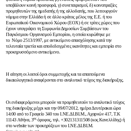
υποβάλουν κοινή προσφορά, γ) συνεταιρισμοί, δ) κοινοπραξίες
προμηθευτών της ημεδαπής ή της αλλοδαπής, που λειτουργούν
νόμιμα στην Ελλάδα ή σε άλλο κράτος μέλος της Ε.Ε. ή του
Ευρωπαϊκού Οικονομικού Χώρου (ΕΟΧ) ή σε τρίτες χώρες που
έχουν υπογράψει τη Συμφωνία Δημοσίων Συμβάσεων του
Παγκόσμιου Οργανισμού Εμπορίου, η οποία κυρώθηκε με
το Νόμο 2513/1997, με αντικείμενο απασχόλησης κατά την
τελευταία τριετία και αποδεδειγμένες ικανότητες και εμπειρία στο
προκηρυσσόμενο αντικείμενο.
Η αίτηση οι λοιποί όροι συμμετοχής και τα απαιτούμενα
δικαιολογητικά αναφέρονται στο αναλυτικό τεύχος της διακήρυξης.
Οι ενδιαφερόμενοι μπορούν να προμηθευτούν το αναλυτικό τεύχος
της διακήρυξης μέχρι και την 09/07/2012, ημέρα Δευτέρακαι ώρα
14:00 από το Γραφείο 340 του Ι.ΝΕ.ΔΙ.ΒΙ.Μ., Αχαρνών 417, Τ.Κ
ος
11143 Αθήνα, 3
όροφος, τηλ. +302131311508 (κος Κανελλίδης) ή
στο website των προκηρύξεων του Ι.ΝΕ.ΔΙ.ΒΙ.Μ.