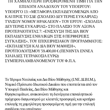
ΤΗ ΧΑΜΗΛΟΤΕΡΗ ΠΡΟΣΦΕΡΟΜΕΝΗ ΤΙΜΗ ΓΙΑ ΤΗΝ
ΕΠΙΛΟΓΗ ΑΝΑΔΟΧΟΥ ΤΟΥ ΥΠΟΕΡΓΟΥ:
ΥΠΟΕΡΓΟ 13: «ΜΕΤΑΦΟΡΑ ΕΚΠΑΙΔΕΥΟΜΕΝΩΝ ΑΠΟ
ΚΑΙ ΠΡΟΣ ΤΟ ΣΔΕ (ΣΧΟΛΕΙΟ ΔΕΥΤΕΡΗΣ ΕΥΚΑΙΡΙΑΣ)
ΤΥΛΙΣΟΥ ΝΟΜΟΥ ΗΡΑΚΛΕΙΟΥ» ΤΟΥ ΕΡΓΟΥ: «ΣΧΟΛΕΙΑ
ΔΕΥΤΕΡΗΣ ΕΥΚΑΙΡΙΑΣ» ΣΤΟ ΠΛΑΙΣΙΟ ΤΟΥ ΑΞΟΝΑ
ΠΡΟΤΕΡΑΙΟΤΗΤΑΣ 7: «ΕΝΙΣΧΥΣΗ ΤΗΣ ΔΙΑ ΒΙΟΥ
ΕΚΠΑΙΔΕΥΣΗΣ ΕΝΗΛΙΚΩΝ ΣΤΙΣ 8 ΠΕΡΙΦΕΡΕΙΕΣ
ΣΥΓΚΛΙΣΗΣ», ΤΟΥ ΕΠΙΧΕΙΡΗΣΙΑΚΟΥ ΠΡΟΓΡΑΜΜΑΤΟΣ:
«ΕΚΠΑΙΔΕΥΣΗ ΚΑΙ ΔΙΑ ΒΙΟΥ ΜΑΘΗΣΗ»,
ΠΡΟΫΠΟΛΟΓΙΣΜΟΥ 59.400,00 € (ΠΕΝΗΝΤΑ ΕΝΝΕΑ
ΧΙΛΙΑΔΕΣ ΤΕΤΡΑΚΟΣΙΑ ΕΥΡΩ)
ΣΥΜΠΕΡΙΛΑΜΒΑΝΟΜΕΝΟΥ ΤΟΥ Φ.Π.Α.
Το Ίδρυμα Νεολαίας και Δια Βίου Μάθησης (Ι.ΝΕ.ΔΙ.ΒΙ.Μ.),
Νομικό Πρόσωπο Ιδιωτικού Δικαίου που εποπτεύεται από τον
Υπουργό Παιδείας, Δια Βίου Μάθησης και
Θρησκευμάτων, ανακοινώνει τη διενέργεια επαναληπτικού
πρόχειρου διαγωνισμού με κλειστές προσφορές και κριτήριο
επιλογής τη χαμηλότερη προσφερόμενη τιμή για την επιλογή
αναδόχου του υποέργου: