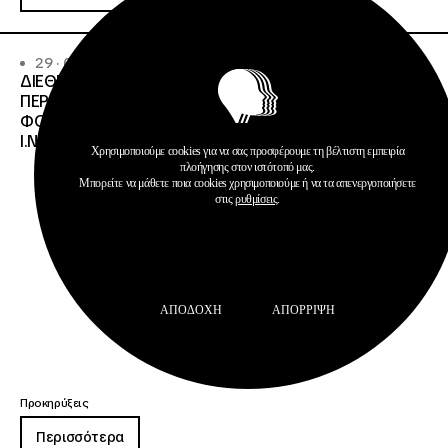
29 · 07 · 2026
ΔΙΕΘΝΗΣ ΑΝΟΙΧΤΟΣ ΔΙΑΓΩΝΙΣΜΟΣ ΜΕ
ΠΕΡΙΓΡΑΦΗ:ΠΡΟΜΗΘΕΙΑ ΥΓΡΩΝ ΚΑΥΣΙΜΩΝ ΣΤΙΣ
ΦΟΙΤΗΤΙΚΕΣ ΕΣΤΙΕΣ ΔΙΑΧΕΙΡΙΣΤΙΚΗΣ ΕΥΘΥΝΗΣ
Ι.ΝΕ.ΔΙ.ΒΙ.Μ.
Χρησιμοποιούμε cookies για να σας προσφέρουμε τη βέλτιστη εμπειρία
πλοήγησης στον ιστότοπό μας.
Μπορείτε να μάθετε ποια cookies χρησιμοποιούμε ή να τα απενεργοποιήσετε
στις
ρυθμίσεις
.
ΑΠΟΔΟΧΉ
ΑΠΌΡΡΙΨΗ
Προκηρύξεις
Περισσότερα