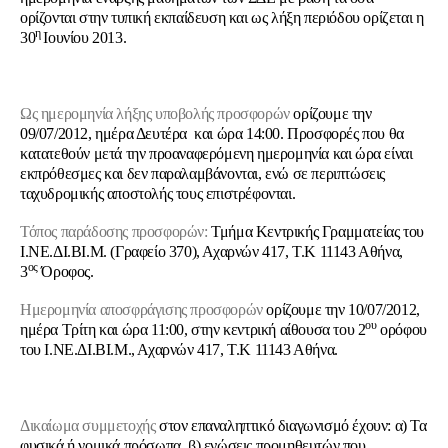
ορίζονται στην τυπική εκπαίδευση και ως λήξη περιόδου ορίζεται η
η
30
Ιουνίου 2013.
Ως ημερομηνία λήξης υποβολής προσφορών
ορίζουμε την
09/07/2012, ημέρα Δευτέρα και ώρα 14:00. Προσφορές που θα
κατατεθούν μετά την προαναφερόμενη ημερομηνία και ώρα είναι
εκπρόθεσμες και δεν παραλαμβάνονται, ενώ σε περιπτώσεις
ταχυδρομικής αποστολής τους επιστρέφονται.
Τόπος παράδοσης προσφορών
:
Τμήμα Κεντρικής Γραμματείας του
Ι.ΝΕ.ΔΙ.ΒΙ.Μ. (Γραφείο 370), Αχαρνών 417, Τ.Κ 11143 Αθήνα,
ος
3
Όροφος.
Ημερομηνία αποσφράγισης προσφορών
ορίζουμε την 10/07/2012,
ου
ημέρα Τρίτη και ώρα 11:00, στην κεντρική αίθουσα του 2
ορόφου
του Ι.ΝΕ.ΔΙ.ΒΙ.Μ., Αχαρνών 417, Τ.Κ 11143 Αθήνα.
Δικαίωμα συμμετοχής
στον επαναληπτικό διαγωνισμό έχουν: α) Τα
φυσικά ή νομικά πρόσωπα, β) ενώσεις προμηθευτών που