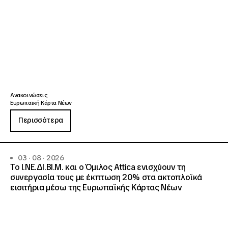
Ανακοινώσεις
Ευρωπαϊκή Κάρτα Νέων
Περισσότερα
03 · 08 · 2026
Το Ι.ΝΕ.ΔΙ.ΒΙ.Μ. και o Όμιλος Attica ενισχύουν τη
συνεργασία τους με έκπτωση 20% στα ακτοπλοϊκά
εισιτήρια μέσω της Ευρωπαϊκής Κάρτας Νέων