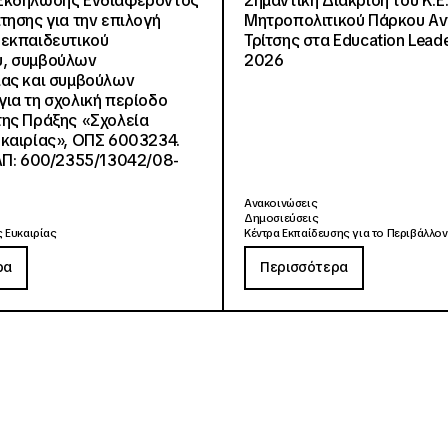
Εκδήλωσης Ενδιαφέροντος
Σημαντική Διάκριση του Κ.Ε.
τησης για την επιλογή
Μητροπολιτικού Πάρκου Α
εκπαιδευτικού
Τρίτσης στα Education Lead
, συμβούλων
2026
ίας και συμβούλων
ια τη σχολική περίοδο
ης Πράξης «Σχολεία
καιρίας», ΟΠΣ 6003234.
ΑΠ: 600/2355/13042/08-
Ανακοινώσεις
Δημοσιεύσεις
 Ευκαιρίας
Κέντρα Εκπαίδευσης για το Περιβάλλον
ρα
Περισσότερα