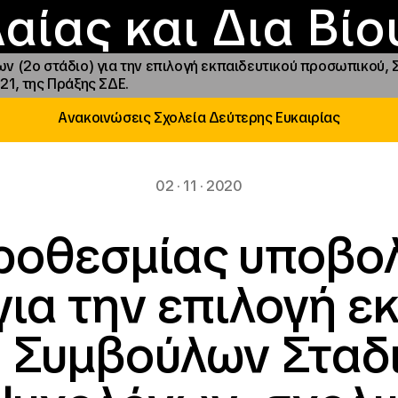
Επικοινωνία
Νέα
αραχώρηση αιγίδ
Φοιτητικές Εστίε
γράμματα και δρά
Το ΙΝΕΔΙΒΙΜ
αίας και Δια Βί
ν (2ο στάδιο) για την επιλογή εκπαιδευτικού προσωπικού,
1, της Πράξης ΣΔΕ.
Ανακοινώσεις Σχολεία Δεύτερης Ευκαιρίας
02 · 11 · 2020
ροθεσμίας υποβολ
 για την επιλογή ε
 Συμβούλων Σταδι