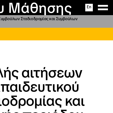
ας
ς
σεις
ου Μάθησης
En
 Συμβούλων Σταδιοδρομίας και Συμβούλων
ής αιτήσεων
κπαιδευτικού
οδρομίας και