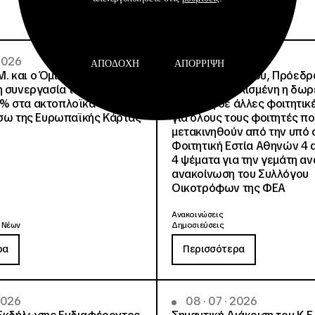
 2026
02 · 08 · 2026
ΑΠΟΔΟΧΉ
ΑΠΌΡΡΙΨΗ
.Μ. και o Όμιλος Attica
Άννα Ροκοφύλλου, Πρόεδρο
η συνεργασία τους με
Είναι εξασφαλισμένη η δω
% στα ακτοπλοϊκά
στέγαση σε άλλες φοιτητικέ
έσω της Ευρωπαϊκής Κάρτας
για όλους τους φοιτητές π
μετακινηθούν από την υπό 
Φοιτητική Εστία Αθηνών 4 
4 ψέματα για την γεμάτη αν
ανακοίνωση του Συλλόγου
Οικοτρόφων της ΦΕΑ
Ανακοινώσεις
 Νέων
Δημοσιεύσεις
ρα
Περισσότερα
 2026
08 · 07 · 2026