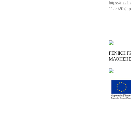
https
://
mis
.
i
11-2020 (ώρα
ΓΕΝΙΚΗ Γ
ΜΑΘΗΣΗ