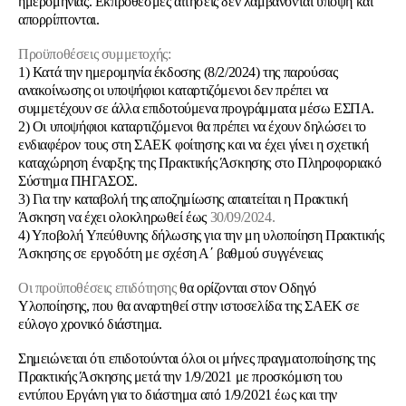
ημερομηνίας. Εκπρόθεσμες αιτήσεις δεν λαμβάνονται υπόψη και
απορρίπτονται.
Προϋποθέσεις συμμετοχής:
1) Κατά την ημερομηνία έκδοσης (8/2/2024) της παρούσας
ανακοίνωσης οι υποψήφιοι καταρτιζόμενοι δεν πρέπει να
συμμετέχουν σε άλλα επιδοτούμενα προγράμματα μέσω ΕΣΠΑ.
2) Οι υποψήφιοι καταρτιζόμενοι θα πρέπει να έχουν δηλώσει το
ενδιαφέρον τους στη ΣΑΕΚ φοίτησης και να έχει γίνει η σχετική
καταχώρηση έναρξης της Πρακτικής Άσκησης στο Πληροφοριακό
Σύστημα ΠΗΓΑΣΟΣ.
3) Για την καταβολή της αποζημίωσης απαιτείται η Πρακτική
Άσκηση να έχει ολοκληρωθεί έως
30/09/2024.
4) Υποβολή Υπεύθυνης δήλωσης για την μη υλοποίηση Πρακτικής
Άσκησης σε εργοδότη με σχέση Α΄ βαθμού συγγένειας
Οι προϋποθέσεις
επιδότησης
θα ορίζονται στον Οδηγό
Υλοποίησης
, που θα αναρτηθεί στην ιστοσελίδα της ΣΑΕΚ σε
εύλογο χρονικό διάστημα.
Σημειώνεται ότι επιδοτούνται όλοι οι μήνες πραγματοποίησης της
Πρακτικής Άσκησης μετά την 1/9/2021 με προσκόμιση του
εντύπου Εργάνη για το διάστημα από 1/9/2021 έως και την