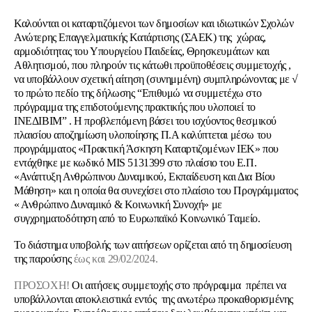
Καλούνται οι καταρτιζόμενοι των δημοσίων και ιδιωτικών Σχολών
Ανώτερης Επαγγελματικής Κατάρτισης (ΣΑΕΚ) της χώρας,
αρμοδιότητας του Υπουργείου Παιδείας, Θρησκευμάτων και
Αθλητισμού, που πληρούν τις κάτωθι προϋποθέσεις συμμετοχής ,
να υποβάλλουν σχετική αίτηση (συνημμένη) συμπληρώνοντας με √
το πρώτο πεδίο της δήλωσης “Επιθυμώ να συμμετέχω στο
πρόγραμμα της επιδοτούμενης πρακτικής που υλοποιεί το
ΙΝΕΔΙΒΙΜ” . Η προβλεπόμενη βάσει του ισχύοντος θεσμικού
πλαισίου αποζημίωση υλοποίησης Π.Α καλύπτεται μέσω του
προγράμματος «Πρακτική Άσκηση Καταρτιζομένων ΙΕΚ» που
εντάχθηκε με κωδικό MIS 5131399 στο πλαίσιο του Ε.Π.
«Ανάπτυξη Ανθρώπινου Δυναμικού, Εκπαίδευση και Δια Βίου
Μάθηση» και η οποία θα συνεχίσει στο πλαίσιο του Προγράμματος
« Ανθρώπινο Δυναμικό & Κοινωνική Συνοχή» με
συγχρηματοδότηση από το Ευρωπαϊκό Κοινωνικό Ταμείο.
Το διάστημα υποβολής των αιτήσεων ορίζεται από τη δημοσίευση
της παρούσης
έως και 29/02/2024.
ΠΡΟΣΟΧΗ!
Οι αιτήσεις συμμετοχής στο πρόγραμμα πρέπει να
υποβάλλονται αποκλειστικά εντός της ανωτέρω προκαθορισμένης