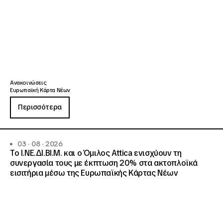
Ανακοινώσεις
Ευρωπαϊκή Κάρτα Νέων
Περισσότερα
03 · 08 · 2026
Το Ι.ΝΕ.ΔΙ.ΒΙ.Μ. και o Όμιλος Attica ενισχύουν τη
συνεργασία τους με έκπτωση 20% στα ακτοπλοϊκά
εισιτήρια μέσω της Ευρωπαϊκής Κάρτας Νέων