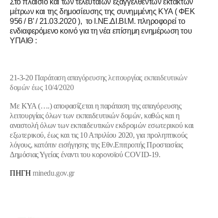
Στο πλαίσιο και των τελευταίων εξαγγελθέντων έκτακτων
μέτρων και της δημοσίευσης της συνημμένης ΚΥΑ ( ΦΕΚ
956 / Β’ / 21.03.2020 ), το Ι.ΝΕ.ΔΙ.ΒΙ.Μ. πληροφορεί το
ενδιαφερόμενο κοινό για τη νέα επίσημη ενημέρωση του
ΥΠΑΙ
Θ
:
21-3-20
Παράταση απαγόρευσης λειτουργίας εκπαιδευτικών
δομών έως 10/4/2020
Με ΚΥΑ (….) αποφασίζεται η παράταση της απαγόρευσης
λειτουργίας όλων των εκπαιδευτικών δομών, καθώς και η
αναστολή όλων των εκπαιδευτικών εκδρομών εσωτερικού και
εξωτερικού, έως και τις 10 Απριλίου 2020, για προληπτικούς
λόγους, κατόπιν εισήγησης της Εθν.Επιτροπής Προστασίας
Δημόσιας Υγείας έναντι του κορονοϊού COVID-19.
ΠΗΓΗ
minedu.gov.gr