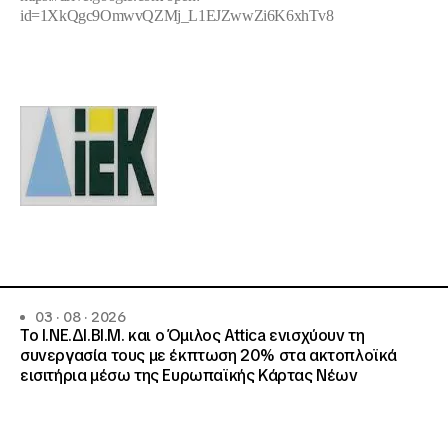
id=1XkQgc9OmwvQZMj_L1EJZwwZi6K6xhTv8
03 · 08 · 2026
Το Ι.ΝΕ.ΔΙ.ΒΙ.Μ. και o Όμιλος Attica ενισχύουν τη
συνεργασία τους με έκπτωση 20% στα ακτοπλοϊκά
εισιτήρια μέσω της Ευρωπαϊκής Κάρτας Νέων