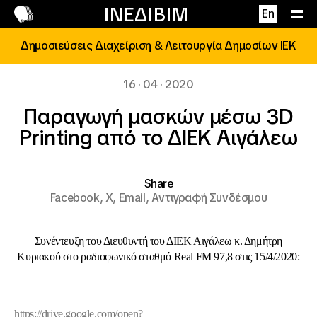
Επικοινωνία
ΙΝΕΔΙΒΙΜ
En
Δημοσιεύσεις Διαχείριση & Λειτουργία Δημοσίων ΙΕΚ
16 · 04 · 2020
Παραγωγή μασκών μέσω 3D
Printing από το ΔΙΕΚ Αιγάλεω
Share
Facebook,
X,
Email,
Αντιγραφή Συνδέσμου
Συνέντευξη του Διευθυντή του ΔΙΕΚ Αιγάλεω κ. Δημήτρη
Κυριακού στο ραδιοφωνικό σταθμό Real FM 97,8 στις 15/4/2020:
https://drive.google.com/open?