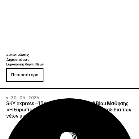
Ανακοινώσεις
Δημοσιεύσεις
Ευρωπαϊκή Κάρτα Νέων
Περισσότερα
30 · 06 · 2026
SKY express – Ίδρυμα Νεολαίας και Διά Βίου Μάθησης
«Η Ευρωπαϊκή Κάρτα Νέων απογειώνει τα ταξίδια των
νέων με έως 15% έκπτωση στη SKY express»