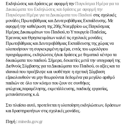
Εκδηλώσεις και δράσεις με αφορμή την
Παγκόσμια Ημέρα για τα
Δικαιώματα του Εκδηλώσεις και δράσεις με αφορμή την
Παγκόσμια Ημέρα για τα Δικαιώματα του Παιδιού
στις σχολικές
μονάδες Πρωτοβάθμιας και Δευτεροβάθμιας Εκπαίδευσης. Με
αφορμή την καθιέρωση της 20ής Νοεμβρίου ως Παγκόσμιας
Ημέρας Δικαιωμάτων του Παιδιού,το Υπουργείο Παιδείας,
Έρευνας και Θρησκευμάτων καλεί τις σχολικές μονάδες
Πρωτοβάθμιας και Δευτεροβάθμιας Εκπαίδευσης της χώρας να
υλοποιήσουν τη συγκεκριμένη ημέρα, εντός του ωρολόγιου
προγράμματος, εκδηλώσεις ή/και δράσεις με θεματικό κέντρο τα
δικαιώματα του παιδιού. Σήμερα, δεκαετίες μετά την υπογραφή της
Διεθνούς Σύμβασης για τα Δικαιώματα του Παιδιού, οι αξίες και τα
ιδανικά που προέβλεψε και υιοθέτησε η σχετική Σύμβαση
εξακολουθούν να μην θεωρούνται δεδομένα για μεγάλο αριθμό
παιδιών σε όλο τον κόσμο που ζουν σε συνθήκες
φτώχειας,παραμέλησης, εκμετάλλευσης, παιδικής εργασίας,
μετανάστευσης κ.ά.
Στο πλαίσιο αυτό, προτείνεται η υλοποίηση εκδηλώσεων, δράσεων
και δραστηριοτήτων στις σχολικές μονάδες.
Πηγή :
minedu.gov.gr