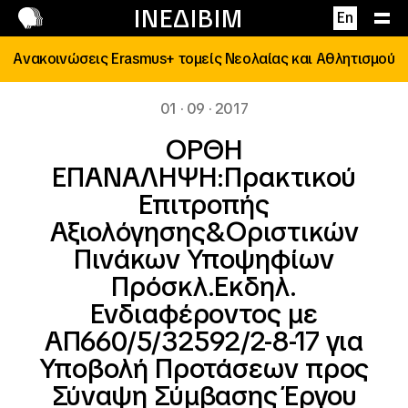
Επικοινωνία
ΙΝΕΔΙΒΙΜ
En
Ανακοινώσεις Erasmus+ τομείς Νεολαίας και Αθλητισμού
01 · 09 · 2017
ΟΡΘΗ
ΕΠΑΝΑΛΗΨΗ:Πρακτικού
Επιτροπής
Αξιολόγησης&Οριστικών
Πινάκων Υποψηφίων
Πρόσκλ.Εκδηλ.
Ενδιαφέροντος με
ΑΠ660/5/32592/2-8-17 για
Υποβολή Προτάσεων προς
Σύναψη Σύμβασης Έργου