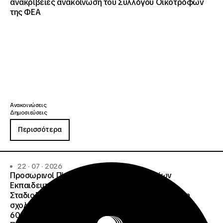
ανακρίβειες ανακοίνωση του Συλλόγου Οικοτρόφων
της ΦΕΑ
Ανακοινώσεις
Δημοσιεύσεις
Περισσότερα
22 · 07 · 2026
Προσωρινοί Πίνακες Κατάταξης Υποψηφίων
Εκπαιδευτικού Προσωπικού, Συμβούλων
Σταδιοδρομίας και Συμβούλων Ψυχολόγων για τη
σχολική περίοδο 2026-2027 της ΑΠ
600/2355/13042/08-05-2026 πρόσκλησης, της