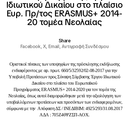
Ιδιωτικού Δικαίου στο πλαίσιο
Ευρ. Πρ/τος ERASMUS+ 2014-
20 τομέα Νεολαίας
Share
Facebook,
X,
Email,
Αντιγραφή Συνδέσμου
Οριστικοί πίνακες
των υποψηφίων της πρόσκλησης εκδήλωσης
ενδιαφέροντος με αρ. πρωτ. 660/5/32592/02-08-2017 για την
Υποβολή Προτάσεων προς Σύναψη Σύμβασης Έργου Ιδιωτικού
Δικαίου στο πλαίσιο του Ευρωπαϊκού
Προγράμματος ERASMUS+ 2014-2020 για τον τομέα της
Νεολαίας, όπως αυτοί διαμορφώθηκαν μετά την αξιολόγηση των
υποβαλλόμενων προτάσεων και προσόντων των ενδιαφερομένων,
σύμφωνα με την Απόφαση ΔΣ / ΙΝΕΔΙΒΙΜ
: 4925/293/31.08.2017
ΑΔΑ : 705Ζ46ΨΖΣΠ-ΑΟΧ
.