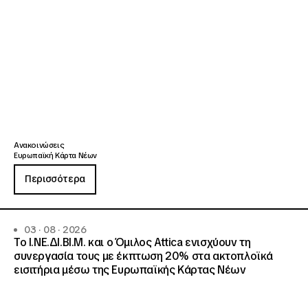
Ανακοινώσεις
Ευρωπαϊκή Κάρτα Νέων
Περισσότερα
03 · 08 · 2026
Το Ι.ΝΕ.ΔΙ.ΒΙ.Μ. και o Όμιλος Attica ενισχύουν τη
συνεργασία τους με έκπτωση 20% στα ακτοπλοϊκά
εισιτήρια μέσω της Ευρωπαϊκής Κάρτας Νέων