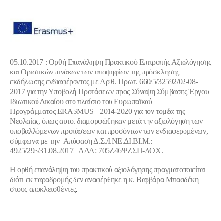
05.10.2017
:
Ορθή Επανάληψη Πρακτικού Επιτροπής Αξιολόγησης
και Οριστικών πινάκων των υποψηφίων της πρόσκλησης
εκδήλωσης ενδιαφέροντος με Αριθ. Πρωτ. 660/5/32592/02-08-
2017 για την Υποβολή Προτάσεων προς Σύναψη Σύμβασης Έργου
Ιδιωτικού Δικαίου στο πλαίσιο του Ευρωπαϊκού
Προγράμματος ERASMUS+ 2014-2020 για τον τομέα της
Νεολαίας, όπως αυτοί διαμορφώθηκαν μετά την αξιολόγηση των
υποβαλλόμενων προτάσεων και προσόντων των ενδιαφερομένων,
σύμφωνα με την Απόφαση Δ.Σ./Ι.ΝΕ.ΔΙ.ΒΙ.Μ.:
4925/293/31.08.2017, ΑΔΑ: 705Ζ46ΨΖΣΠ-ΑΟΧ.
Η ορθή επανάληψη του πρακτικού αξιολόγησης πραγματοποιείται
διότι εκ παραδρομής δεν αναφέρθηκε η κ. Βαρβάρα Μπασδέκη
στους αποκλεισθέντες
.