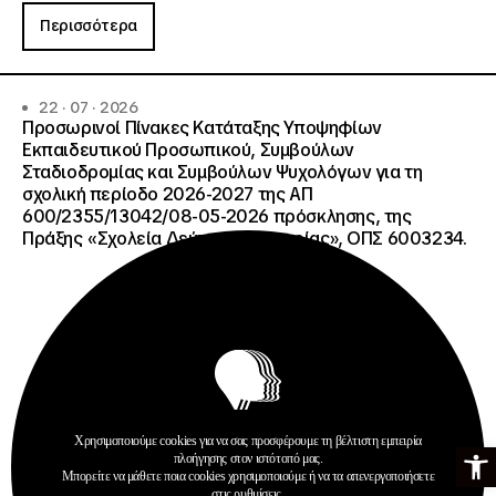
Περισσότερα
22 · 07 · 2026
Προσωρινοί Πίνακες Κατάταξης Υποψηφίων
Εκπαιδευτικού Προσωπικού, Συμβούλων
Σταδιοδρομίας και Συμβούλων Ψυχολόγων για τη
σχολική περίοδο 2026-2027 της ΑΠ
600/2355/13042/08-05-2026 πρόσκλησης, της
Πράξης «Σχολεία Δεύτερης Ευκαιρίας», ΟΠΣ 6003234.
Χρησιμοποιούμε cookies για να σας προσφέρουμε τη βέλτιστη εμπειρία
Ανοίξτε τη γ
πλοήγησης στον ιστότοπό μας.
Ανακοινώσεις
Μπορείτε να μάθετε ποια cookies χρησιμοποιούμε ή να τα απενεργοποιήσετε
Σχολεία Δεύτερης Ευκαιρίας
στις
ρυθμίσεις
.