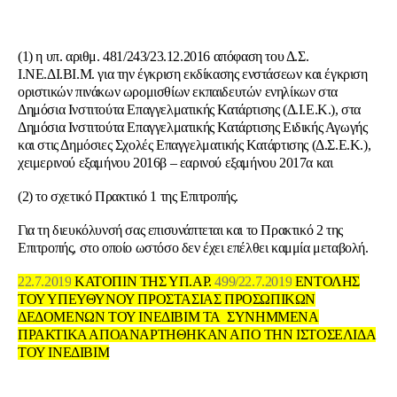
(1) η υπ. αριθμ. 481/243/23.12.2016 απόφαση του Δ.Σ.
Ι.ΝΕ.ΔΙ.ΒΙ.Μ. για την έγκριση εκδίκασης ενστάσεων και έγκριση
οριστικών πινάκων ωρομισθίων εκπαιδευτών ενηλίκων στα
Δημόσια Ινστιτούτα Επαγγελματικής Κατάρτισης (Δ.Ι.Ε.Κ.), στα
Δημόσια Ινστιτούτα Επαγγελματικής Κατάρτισης Ειδικής Αγωγής
και στις Δημόσιες Σχολές Επαγγελματικής Κατάρτισης (Δ.Σ.Ε.Κ.),
χειμερινού εξαμήνου 2016β – εαρινού εξαμήνου 2017α και
(2) το σχετικό Πρακτικό 1 της Επιτροπής.
Για τη διευκόλυνσή σας επισυνάπτεται και το Πρακτικό 2 της
Επιτροπής, στο οποίο ωστόσο δεν έχει επέλθει
καμμία μεταβολή
.
22.7.2019
ΚΑΤΟΠΙΝ ΤΗΣ ΥΠ.ΑΡ.
499/22.7.2019
ΕΝΤΟΛΗΣ
ΤΟΥ ΥΠΕΥΘΥΝΟΥ ΠΡΟΣΤΑΣΙΑΣ ΠΡΟΣΩΠΙΚΩΝ
ΔΕΔΟΜΕΝΩΝ ΤΟΥ ΙΝΕΔΙΒΙΜ ΤΑ ΣΥΝΗΜΜΕΝΑ
ΠΡΑΚΤΙΚΑ ΑΠΟΑΝΑΡΤΗΘΗΚΑΝ ΑΠΟ ΤΗΝ ΙΣΤΟΣΕΛΙΔΑ
ΤΟΥ ΙΝΕΔΙΒΙΜ