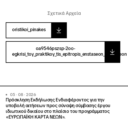
Σχετικά Αρχεία
oristikoi_pinakes
oa9546pszsp-2oo-
egkrisi_toy_praktikoy_tis_epitropis_enstaseon_antirriseon
05 · 08 · 2026
Πρόσκληση Εκδήλωσης Ενδιαφέροντος για την
υποβολή αιτήσεων προς σύναψη σύμβασης έργου
ιδιωτικού δικαίου στο πλαίσιο του προγράμματος
«ΕΥΡΩΠΑΪΚΗ ΚΑΡΤΑ ΝΕΩΝ».