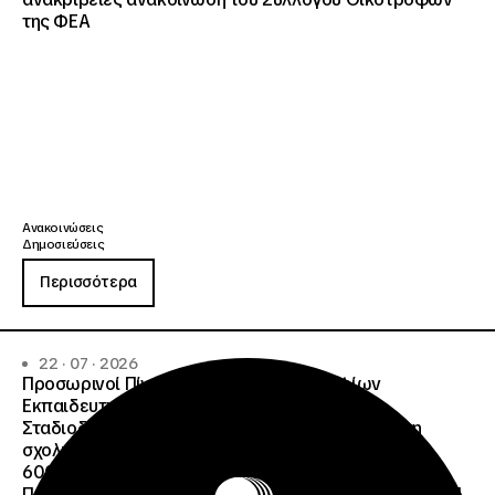
της ΦΕΑ
Ανακοινώσεις
Δημοσιεύσεις
Περισσότερα
22 · 07 · 2026
Προσωρινοί Πίνακες Κατάταξης Υποψηφίων
Εκπαιδευτικού Προσωπικού, Συμβούλων
Σταδιοδρομίας και Συμβούλων Ψυχολόγων για τη
σχολική περίοδο 2026-2027 της ΑΠ
600/2355/13042/08-05-2026 πρόσκλησης, της
Πράξης «Σχολεία Δεύτερης Ευκαιρίας», ΟΠΣ 6003234.