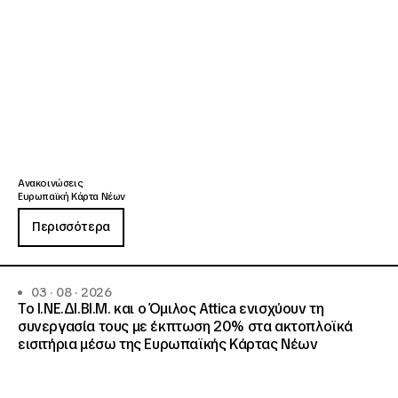
Ανακοινώσεις
Ευρωπαϊκή Κάρτα Νέων
Περισσότερα
03 · 08 · 2026
Το Ι.ΝΕ.ΔΙ.ΒΙ.Μ. και o Όμιλος Attica ενισχύουν τη
συνεργασία τους με έκπτωση 20% στα ακτοπλοϊκά
εισιτήρια μέσω της Ευρωπαϊκής Κάρτας Νέων