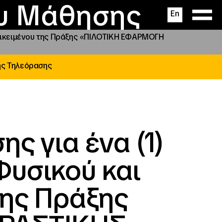
ας
ς
σεις
ου Μάθησης
En
ντικειμένου της Πράξης «ΠΙΛΟΤΙΚΗ ΕΦΑΡΜΟΓΗ
ής Τηλεόρασης
ς για ένα (1)
υσικού και
της Πράξης