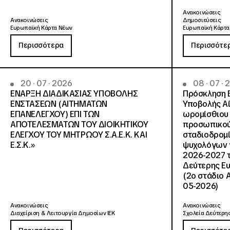
Ανακοινώσεις
Ανακοινώσεις
Δημοσιεύσεις
Ευρωπαϊκή Κάρτα Νέων
Ευρωπαϊκή Κάρτα
Περισσότερα
Περισσότε
20 · 07 · 2026
08 · 07 ·
ΕΝΑΡΞΗ ΔΙΑΔΙΚΑΣΙΑΣ ΥΠΟΒΟΛΗΣ
Πρόσκληση 
ΕΝΣΤΑΣΕΩΝ (ΑΙΤΗΜΑΤΩΝ
Υποβολής Αί
ΕΠΑΝΕΛΕΓΧΟΥ) ΕΠΙ ΤΩΝ
ωρομίσθιου 
ΑΠΟΤΕΛΕΣΜΑΤΩΝ ΤΟΥ ΔΙΟΙΚΗΤΙΚΟΥ
προσωπικού
ΕΛΕΓΧΟΥ ΤΟΥ ΜΗΤΡΩΟΥ Σ.Α.Ε.Κ. ΚΑΙ
σταδιοδρομ
Ε.Σ.Κ.»
ψυχολόγων γ
2026-2027 τ
Δεύτερης Ευ
(2ο στάδιο 
05-2026)
Ανακοινώσεις
Ανακοινώσεις
Διαχείριση & Λειτουργία Δημοσίων ΙΕΚ
Σχολεία Δεύτερης