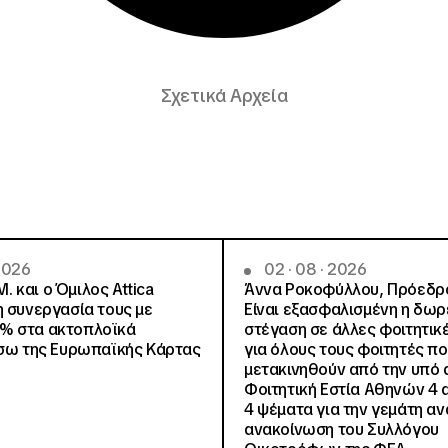
Σχετικά Αρχεία
 2026
02 · 08 · 2026
.Μ. και o Όμιλος Attica
Άννα Ροκοφύλλου, Πρόεδρο
η συνεργασία τους με
Είναι εξασφαλισμένη η δω
% στα ακτοπλοϊκά
στέγαση σε άλλες φοιτητικέ
έσω της Ευρωπαϊκής Κάρτας
για όλους τους φοιτητές π
μετακινηθούν από την υπό 
Φοιτητική Εστία Αθηνών 4 
4 ψέματα για την γεμάτη αν
ανακοίνωση του Συλλόγου