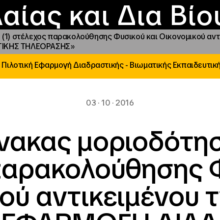
Επικοινωνία
Νέα
αραχώρηση αιγίδ
Φοιτητικές Εστίε
γράμματα και δρά
Το ΙΝΕΔΙΒΙΜ
αίας και Δια Βί
α (1) στέλεχος παρακολούθησης Φυσικού και Οικονομικού α
ΥΤΙΚΗΣ ΤΗΛΕΟΡΑΣΗΣ»
 Πιλοτική Εφαρμογή Διαδραστικής - Βιωματικής Εκπαιδευτικ
03 · 10 · 2016
νακας μοριοδότηση
παρακολούθησης Φ
ού αντικειμένου 