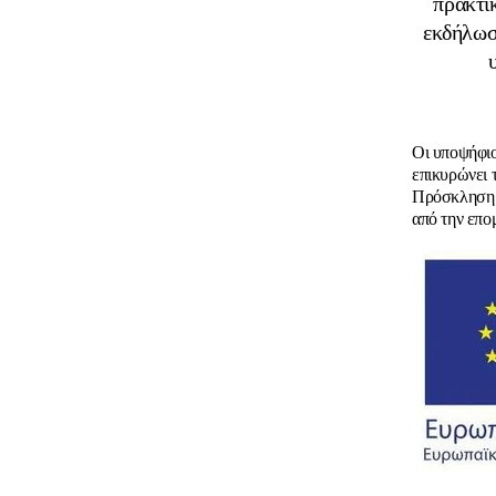
πρακτι
εκδήλωσ
Οι υποψήφιο
επικυρώνει 
Πρόσκληση 
από την επο