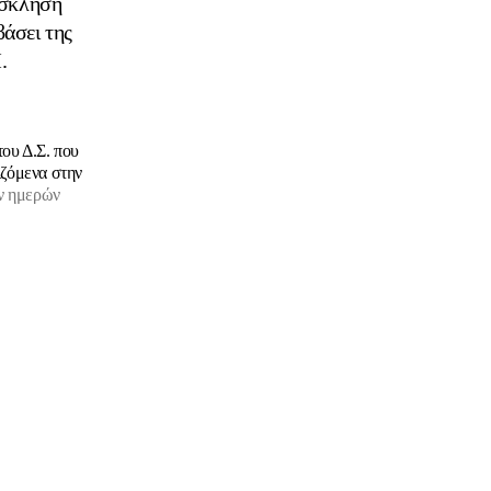
όσκληση
άσει της
.
ου Δ.Σ. που
ιζόμενα στην
ων ημερών