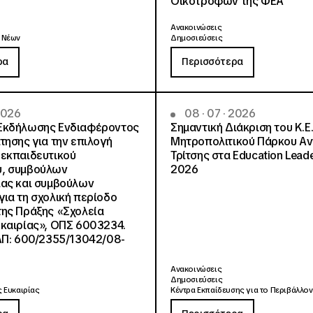
Οικοτρόφων της ΦΕΑ
Ανακοινώσεις
 Νέων
Δημοσιεύσεις
ρα
Περισσότερα
 2026
08 · 07 · 2026
Εκδήλωσης Ενδιαφέροντος
Σημαντική Διάκριση του Κ.Ε.
τησης για την επιλογή
Μητροπολιτικού Πάρκου Α
εκπαιδευτικού
Τρίτσης στα Education Lead
, συμβούλων
2026
ίας και συμβούλων
ια τη σχολική περίοδο
ης Πράξης «Σχολεία
καιρίας», ΟΠΣ 6003234.
ΑΠ: 600/2355/13042/08-
Ανακοινώσεις
Δημοσιεύσεις
 Ευκαιρίας
Κέντρα Εκπαίδευσης για το Περιβάλλον