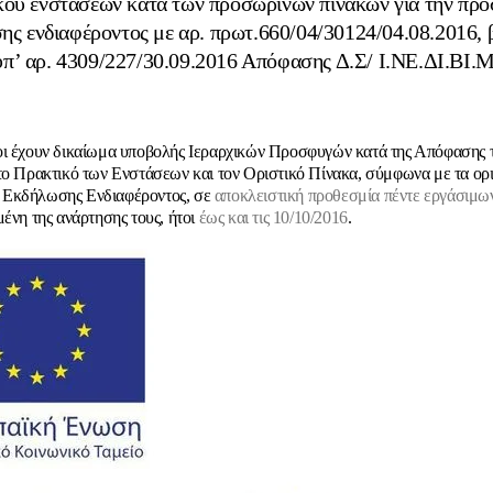
κού ενστάσεων κατά των προσωρινών πινάκων για την πρ
ης ενδιαφέροντος με αρ. πρωτ.660/04/30124/04.08.2016, β
υπ’ αρ. 4309/227/30.09.2016 Απόφασης Δ.Σ/ Ι.ΝΕ.ΔΙ.ΒΙ.Μ
ι έχουν δικαίωμα υποβολής Ιεραρχικών Προσφυγών κατά της Απόφασης τ
το Πρακτικό των Ενστάσεων και τον Οριστικό Πίνακα, σύμφωνα με τα ορ
Εκδήλωσης Ενδιαφέροντος, σε
αποκλειστική προθεσμία πέντε εργάσιμ
μένη της ανάρτησης τους, ήτοι
έως και τις 10/10/2016
.