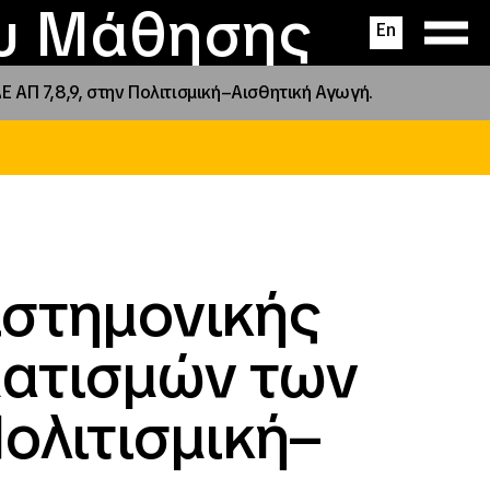
ας
ς
σεις
ου Μάθησης
En
ΑΠ 7,8,9, στην Πολιτισμική–Αισθητική Αγωγή.
ιστημονικής
ματισμών των
Πολιτισμική–