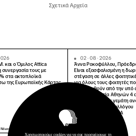
Σχετικά Αρχεία
 2026
02 · 08 · 2026
.Μ. και o Όμιλος Attica
Άννα Ροκοφύλλου, Πρόεδρο
η συνεργασία τους με
Είναι εξασφαλισμένη η δω
% στα ακτοπλοϊκά
στέγαση σε άλλες φοιτητικέ
έσω της Ευρωπαϊκής Κάρτας
για όλους τους φοιτητές π
μετακινηθούν από την υπό 
Φοιτητική Εστία Αθηνών 4 
4 ψέματα για την γεμάτη αν
ανακοίνωση του Συλλόγου
Οικοτρόφων της ΦΕΑ
Ανακοινώσεις
 Νέων
Δημοσιεύσεις
Χρησιμοποιούμε cookies για να σας προσφέρουμε τη