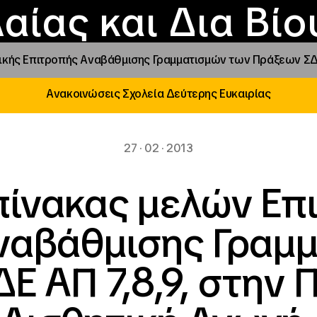
Επικοινωνία
Νέα
αραχώρηση αιγίδ
Φοιτητικές Εστίε
γράμματα και δρά
Το ΙΝΕΔΙΒΙΜ
αίας και Δια Βί
ικής Επιτροπής Αναβάθμισης Γραμματισμών των Πράξεων ΣΔΕ 
Ανακοινώσεις Σχολεία Δεύτερης Ευκαιρίας
27 · 02 · 2013
πίνακας μελών Επ
ναβάθμισης Γραμ
 ΑΠ 7,8,9, στην 