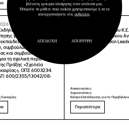
ρα
Περισσότερα
βέλτιστη εμπειρία πλοήγησης στον ιστότοπό μας.
Μπορείτε να μάθετε ποια cookies χρησιμοποιούμε ή να τα
απενεργοποιήσετε στις
ρυθμίσεις
.
 2026
08 · 07 · 2026
Εκδήλωσης Ενδιαφέροντος
Σημαντική Διάκριση του Κ.Ε.
τησης για την επιλογή
Μητροπολιτικού Πάρκου Α
εκπαιδευτικού
Τρίτσης στα Education Lead
ΑΠΟΔΟΧΉ
ΑΠΌΡΡΙΨΗ
, συμβούλων
2026
ίας και συμβούλων
ια τη σχολική περίοδο
ης Πράξης «Σχολεία
καιρίας», ΟΠΣ 6003234.
ΑΠ: 600/2355/13042/08-
Ανακοινώσεις
Δημοσιεύσεις
 Ευκαιρίας
Κέντρα Εκπαίδευσης για το Περιβάλλον
ρα
Περισσότερα