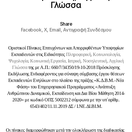
Γλώσσα
Share
Facebook,
X,
Email,
Αντιγραφή Συνδέσμου
Οριστικοί Πίνακες Επιτυχόντων και Απορριφθέντων Υποψηφίων
Εκπαιδευτών στις Ειδικότητες
Πληροφορική, Κοινωνιολογία,
Ψυχολογία, Κοινωνική Εργασία, Ιατρική, Νοσηλευτική, Αγγλική
Γλώσσα
της με Α.Π.: 660/7/34350/19-10-2018 Πρόσκλησης
Εκδήλωσης Ενδιαφέροντος για σύναψη σύμβασης έργου θέσεων
Εκπαιδευτών Ενηλίκων στο πλαίσιο της πράξης «Κ.Δ.Β.Μ.–Νέα
Φάση» του Επιχειρησιακού Προγράμματος «Ανάπτυξη
Ανθρώπινου Δυναμικού, Εκπαίδευση και Δια Βίου Μάθηση 2014-
2020» με κωδικό ΟΠΣ 5002212 σύμφωνα με την υπ΄αρίθμ.
6543/402/11.11.2019 ΔΣ / Ι.ΝΕ.ΔΙ.ΒΙ.Μ.
Οι πίνακες διαμορφώθηκαν μετά την ολοκλήρωση της διαδικασίας