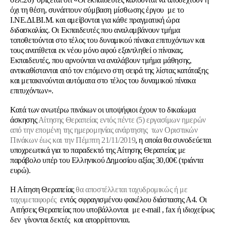
όχι τη θέση, συνάπτουν σύμβαση μίσθωσης έργου με το
Ι.ΝΕ.ΔΙ.ΒΙ.Μ. και αμείβονται για κάθε πραγματική ώρα
διδασκαλίας. Οι Εκπαιδευτές που αναλαμβάνουν τμήμα
τοποθετούνται στο τέλος του δυναμικού πίνακα επιτυχόντων και
τους ανατίθεται εκ νέου μόνο αφού εξαντληθεί ο πίνακας.
Εκπαιδευτές, που αρνούνται να αναλάβουν τμήμα μάθησης,
αντικαθίστανται από τον επόμενο στη σειρά της λίστας κατάταξης
και μετακινούνται αυτόματα στο τέλος του δυναμικού πίνακα
επιτυχόντων».
Κατά των ανωτέρω πινάκων οι υποψήφιοι έχουν το δικαίωμα
άσκησης
Αίτησης Θεραπείας
εντός
πέντε (5) εργασίμων ημερών
από την επομένη της ημερομηνίας ανάρτησης των Οριστικών
Πινάκων έως και την
Πέμπτη 21/11/2019
, η οποία θα συνοδεύεται
υποχρεωτικά για το παραδεκτό της Αίτησης Θεραπείας με
παράβολο υπέρ του Ελληνικού Δημοσίου αξίας 30,00€ (τριάντα
ευρώ).
Η Αίτηση Θεραπείας
θα αποστέλλεται ταχυδρομικώς ή με
ταχυμεταφορές
εντός σφραγισμένου φακέλου διάστασης Α4. Οι
Αιτήσεις Θεραπείας που υποβάλλονται με e-mail , fax ή ιδιοχείρως
δεν γίνονται δεκτές και απορρίπτονται.