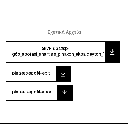
Σχετικά Αρχεία
6k7l46pszsp-
g6o_apofasi_anartisis_pinakon_ekpaideyton_1
pinakes-apof4-epit
pinakes-apof4-apor