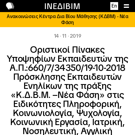
Επικοινωνία
ΙΝΕΔΙΒΙΜ
En
Ανακοινώσεις Κέντρα Δια Βίου Μάθησης (ΚΔΒΜ) - Νέα
Φάση
14 · 11 · 2019
Οριστικοί Πίνακες
Υποψηφίων Εκπαιδευτών της
Α.Π.:660/7/34350/19-10-2018
Πρόσκλησης Εκπαιδευτών
Ενηλίκων της πράξης
«Κ.Δ.Β.Μ. –Νέα Φάση» στις
Ειδικότητες Πληροφορική,
Κοινωνιολογία, Ψυχολογία,
Κοινωνική Εργασία, Ιατρική,
Νοσηλευτική, Αγγλική