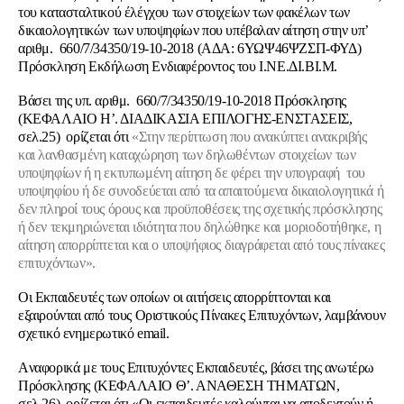
του κατασταλτικού έλέγχου των στοιχείων των φακέλων των
δικαιολογητικών των υποψηφίων που υπέβαλαν αίτηση στην υπ’
αριθμ. 660/7/34350/19-10-2018 (ΑΔΑ: 6ΥΩΨ46ΨΖΣΠ-ΦΥΔ)
Πρόσκληση Εκδήλωση Ενδιαφέροντος του Ι.ΝΕ.ΔΙ.ΒΙ.Μ.
Βάσει της υπ. αριθμ. 660/7/34350/19-10-2018 Πρόσκλησης
(ΚΕΦΑΛΑΙΟ Η’. ΔΙΑΔΙΚΑΣΙΑ ΕΠΙΛΟΓΗΣ-ΕΝΣΤΑΣΕΙΣ,
σελ.25) ορίζεται ότι
«Στην περίπτωση που ανακύπτει ανακριβής
και λανθασμένη καταχώρηση των δηλωθέντων στοιχείων των
υποψηφίων ή η εκτυπωμένη αίτηση δε φέρει την υπογραφή του
υποψηφίου ή δε συνοδεύεται από τα απαιτούμενα δικαιολογητικά ή
δεν πληροί τους όρους και προϋποθέσεις της σχετικής πρόσκλησης
ή δεν τεκμηριώνεται ιδιότητα που δηλώθηκε και μοριοδοτήθηκε, η
αίτηση απορρίπτεται και ο υποψήφιος διαγράφεται από τους πίνακες
επιτυχόντων».
Οι Εκπαιδευτές των οποίων οι αιτήσεις απορρίπτονται και
εξαιρούνται από τους Οριστικούς Πίνακες Επιτυχόντων, λαμβάνουν
σχετικό ενημερωτικό email.
Aναφορικά με τους Επιτυχόντες Εκπαιδευτές, βάσει της ανωτέρω
Πρόσκλησης (ΚΕΦΑΛΑΙΟ Θ’. ΑΝΑΘΕΣΗ ΤΗΜΑΤΩΝ,
σελ.26) ορίζεται ότι
«Οι εκπαιδευτές καλούνται να αποδεχτούν ή