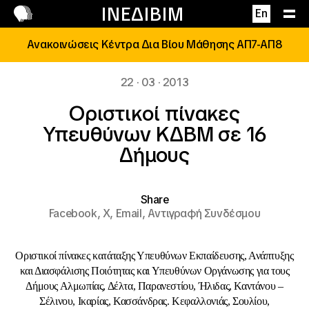
Επικοινωνία
ΙΝΕΔΙΒΙΜ
En
Ανακοινώσεις Κέντρα Δια Βίου Μάθησης ΑΠ7-ΑΠ8
22 · 03 · 2013
Οριστικοί πίνακες
Υπευθύνων ΚΔΒΜ σε 16
Δήμους
Share
Facebook,
X,
Email,
Αντιγραφή Συνδέσμου
Οριστικοί πίνακες κατάταξης Υπευθύνων Εκπαίδευσης, Ανάπτυξης
και Διασφάλισης Ποιότητας και Υπευθύνων Οργάνωσης για τους
Δήμους Αλμωπίας, Δέλτα, Παρανεστίου, Ήλιδας, Καντάνου –
Σέλινου, Ικαρίας, Κασσάνδρας. Κεφαλλονιάς, Σουλίου,