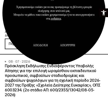
Χρησιμοποιούμε cookies για να σας προσφέρουμε τη βέλτιστη εμπειρία
Ανοίξτε τη γ
πλοήγησης στον ιστότοπό μας.
Μπορείτε να μάθετε ποια cookies χρησιμοποιούμε ή να τα απενεργοποιήσετε
στις
ρυθμίσεις
.
Ανακοινώσεις
Διαχείριση & Λειτουργία Δημοσίων ΙΕΚ
Περισσότερα
ΑΠΟΔΟΧΉ
ΑΠΌΡΡΙΨΗ
08 · 07 · 2026
Πρόσκληση Εκδήλωσης Ενδιαφέροντος Υποβολής
Αίτησης για την επιλογή ωρομίσθιου εκπαιδευτικού
προσωπικού, συμβούλων σταδιοδρομίας και
συμβούλων ψυχολόγων για τη σχολική περίοδο 2026-
2027 της Πράξης «Σχολεία Δεύτερης Ευκαιρίας», ΟΠΣ
6003234. (2ο στάδιο ΑΠ: 600/2355/13042/08-05-
2026)