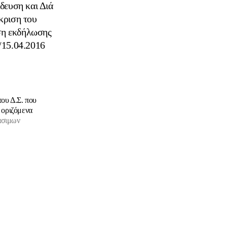
δευση και Διά
κριση του
ση εκδήλωσης
2/15.04.2016
ου Δ.Σ. που
 οριζόμενα
άσιμων