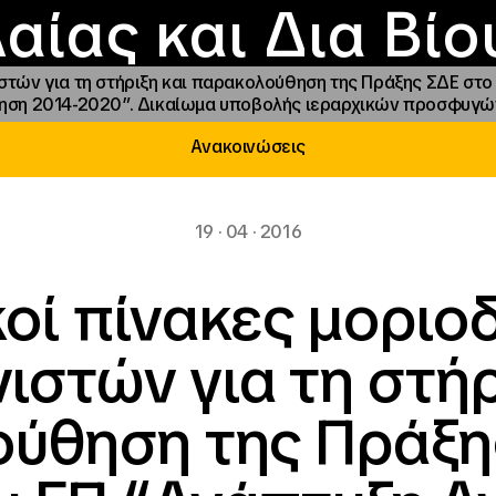
Επικοινωνία
Νέα
αραχώρηση αιγίδ
Φοιτητικές Εστίε
γράμματα και δρά
Το ΙΝΕΔΙΒΙΜ
αίας και Δια Βί
ιστών για τη στήριξη και παρακολούθηση της Πράξης ΣΔΕ στ
θηση 2014-2020”. Δικαίωμα υποβολής ιεραρχικών προσφυγών
Ανακοινώσεις
19 · 04 · 2016
κοί πίνακες μοριο
ιστών για τη στήρ
ύθηση της Πράξη