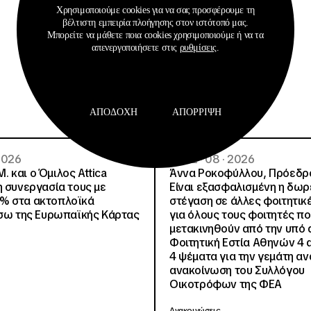
Χρησιμοποιούμε cookies για να σας προσφέρουμε τη
βέλτιστη εμπειρία πλοήγησης στον ιστότοπό μας.
Μπορείτε να μάθετε ποια cookies χρησιμοποιούμε ή να τα
Σχετικά Αρχεία
απενεργοποιήσετε στις
ρυθμίσεις
.
ΑΠΟΔΟΧΉ
ΑΠΌΡΡΙΨΗ
 2026
02 · 08 · 2026
.Μ. και o Όμιλος Attica
Άννα Ροκοφύλλου, Πρόεδρο
η συνεργασία τους με
Είναι εξασφαλισμένη η δω
% στα ακτοπλοϊκά
στέγαση σε άλλες φοιτητικέ
έσω της Ευρωπαϊκής Κάρτας
για όλους τους φοιτητές π
μετακινηθούν από την υπό 
Φοιτητική Εστία Αθηνών 4 
4 ψέματα για την γεμάτη αν
ανακοίνωση του Συλλόγου
Οικοτρόφων της ΦΕΑ
Ανακοινώσεις