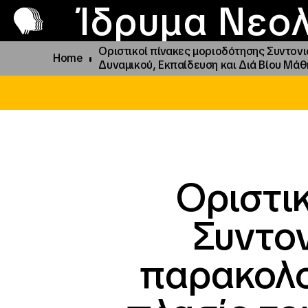
Π
Προ
Ίδρυμα Νεολ
Οριστικοί πίνακες μοριοδότησης Συντον
Home
Δυναμικού, Εκπαίδευση και Διά Βίου Μά
Οριστι
Συντον
παρακολο