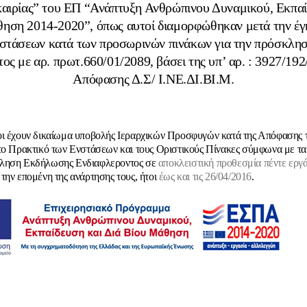
αιρίας” του ΕΠ “Ανάπτυξη Ανθρώπινου Δυναμικού, Εκπαί
ηση 2014-2020”, όπως αυτοί διαμορφώθηκαν μετά την έγ
νστάσεων κατά των προσωρινών πινάκων για την πρόσκλη
ος με αρ. πρωτ.660/01/2089, βάσει της υπ’ αρ. : 3927/19
Απόφασης Δ.Σ/ Ι.ΝΕ.ΔΙ.ΒΙ.Μ.
ι έχουν δικαίωμα υποβολής Ιεραρχικών Προσφυγών κατά της Απόφασης τ
το Πρακτικό των Ενστάσεων και τους Οριστικούς Πίνακες σύμφωνα με τα
ληση Εκδήλωσης Ενδιαφλεροντος σε
αποκλειστική προθεσμία πέντε εργ
την επομένη της ανάρτησης τους, ήτοι
έως και τις 26/04/2016
.