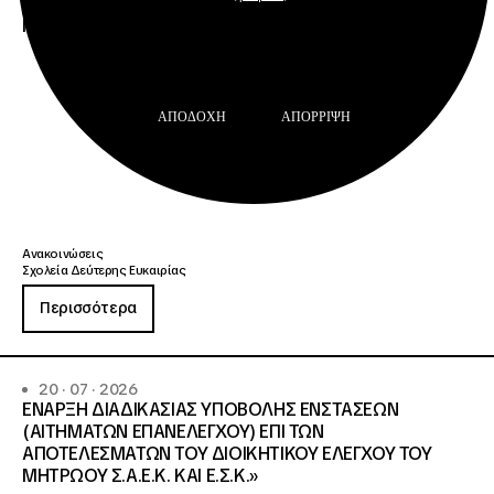
600/2355/13042/08-05-2026 πρόσκλησης, της
Πράξης «Σχολεία Δεύτερης Ευκαιρίας», ΟΠΣ 6003234.
ΑΠΟΔΟΧΉ
ΑΠΌΡΡΙΨΗ
Ανακοινώσεις
Σχολεία Δεύτερης Ευκαιρίας
Περισσότερα
20 · 07 · 2026
ΕΝΑΡΞΗ ΔΙΑΔΙΚΑΣΙΑΣ ΥΠΟΒΟΛΗΣ ΕΝΣΤΑΣΕΩΝ
(ΑΙΤΗΜΑΤΩΝ ΕΠΑΝΕΛΕΓΧΟΥ) ΕΠΙ ΤΩΝ
ΑΠΟΤΕΛΕΣΜΑΤΩΝ ΤΟΥ ΔΙΟΙΚΗΤΙΚΟΥ ΕΛΕΓΧΟΥ ΤΟΥ
ΜΗΤΡΩΟΥ Σ.Α.Ε.Κ. ΚΑΙ Ε.Σ.Κ.»