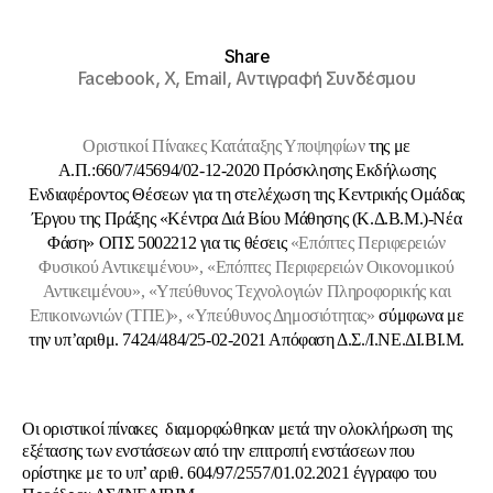
Share
Facebook,
X,
Email,
Αντιγραφή Συνδέσμου
Οριστικοί Πίνακες Κατάταξης Υποψηφίων
της με
Α.Π.:660/7/45694/02-12-2020 Πρόσκλησης Εκδήλωσης
Ενδιαφέροντος Θέσεων για τη στελέχωση της Κεντρικής Ομάδας
Έργου της Πράξης «Κέντρα Διά Βίου Μάθησης (Κ.Δ.Β.Μ.)-Νέα
Φάση» ΟΠΣ 5002212 για τις θέσεις
«Επόπτες Περιφερειών
Φυσικού Αντικειμένου», «Επόπτες Περιφερειών Οικονομικού
Αντικειμένου», «Υπεύθυνος Τεχνολογιών Πληροφορικής και
Επικοινωνιών (ΤΠΕ)», «Υπεύθυνος Δημοσιότητας»
σύμφωνα με
την υπ’αριθμ. 7424/484/25-02-2021 Απόφαση Δ.Σ./Ι.ΝΕ.ΔΙ.ΒΙ.Μ.
Οι οριστικοί πίνακες διαμορφώθηκαν μετά την ολοκλήρωση της
εξέτασης των ενστάσεων από την επιτροπή ενστάσεων που
ορίστηκε με το υπ’ αριθ. 604/97/2557/01.02.2021 έγγραφο του