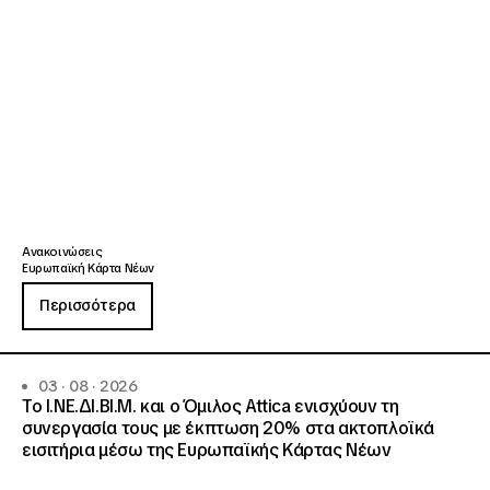
Ανακοινώσεις
Ευρωπαϊκή Κάρτα Νέων
Περισσότερα
03 · 08 · 2026
Το Ι.ΝΕ.ΔΙ.ΒΙ.Μ. και o Όμιλος Attica ενισχύουν τη
συνεργασία τους με έκπτωση 20% στα ακτοπλοϊκά
εισιτήρια μέσω της Ευρωπαϊκής Κάρτας Νέων