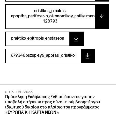
oristikos_pinakas-
epopths_perifereivn_oikonomikoy_antikeimenoy-
128793
praktiko_epitropis_enstaseon
679346pszsp-sy6_apofasi_oristikoi
05 · 08 · 2026
Πρόσκληση Εκδήλωσης Ενδιαφέροντος για την
υποβολή αιτήσεων προς σύναψη σύμβασης έργου
ιδιωτικού δικαίου στο πλαίσιο του προγράμματος
«ΕΥΡΩΠΑΪΚΗ ΚΑΡΤΑ ΝΕΩΝ».