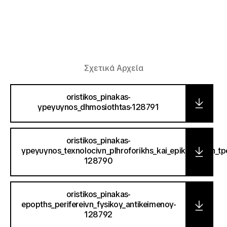
Σχετικά Αρχεία
oristikos_pinakas-
ypeyuynos_dhmosiothtas-128791
oristikos_pinakas-
ypeyuynos_texnolocivn_plhroforikhs_kai_epikoinvnivn_tp
128790
oristikos_pinakas-
epopths_perifereivn_fysikoy_antikeimenoy-
128792