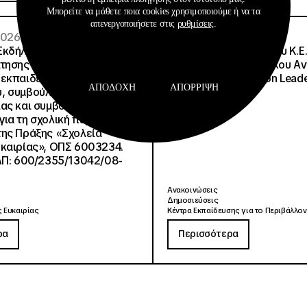
Μπορείτε να μάθετε ποια cookies χρησιμοποιούμε ή να τα
απενεργοποιήσετε στις
ρυθμίσεις
.
 2026
08 · 07 · 2026
Εκδήλωσης Ενδιαφέροντος
Σημαντική Διάκριση του Κ.Ε.
τησης για την επιλογή
Μητροπολιτικού Πάρκου Α
εκπαιδευτικού
Τρίτσης στα Education Lead
ΑΠΟΔΟΧΉ
ΑΠΌΡΡΙΨΗ
, συμβούλων
2026
ίας και συμβούλων
ια τη σχολική περίοδο
ης Πράξης «Σχολεία
καιρίας», ΟΠΣ 6003234.
ΑΠ: 600/2355/13042/08-
Ανακοινώσεις
Δημοσιεύσεις
 Ευκαιρίας
Κέντρα Εκπαίδευσης για το Περιβάλλον
ρα
Περισσότερα