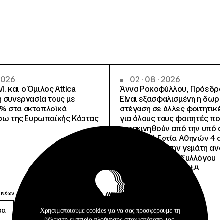
 2026
02 · 08 · 2026
.Μ. και o Όμιλος Attica
Άννα Ροκοφύλλου, Πρόεδρο
η συνεργασία τους με
Είναι εξασφαλισμένη η δω
% στα ακτοπλοϊκά
στέγαση σε άλλες φοιτητικέ
έσω της Ευρωπαϊκής Κάρτας
για όλους τους φοιτητές π
μετακινηθούν από την υπό 
Φοιτητική Εστία Αθηνών 4 
4 ψέματα για την γεμάτη αν
ανακοίνωση του Συλλόγου
Οικοτρόφων της ΦΕΑ
Ανακοινώσεις
 Νέων
Δημοσιεύσεις
ρα
Περισσότερα
Χρησιμοποιούμε cookies για να σας προσφέρουμε τη
βέλτιστη εμπειρία πλοήγησης στον ιστότοπό μας.