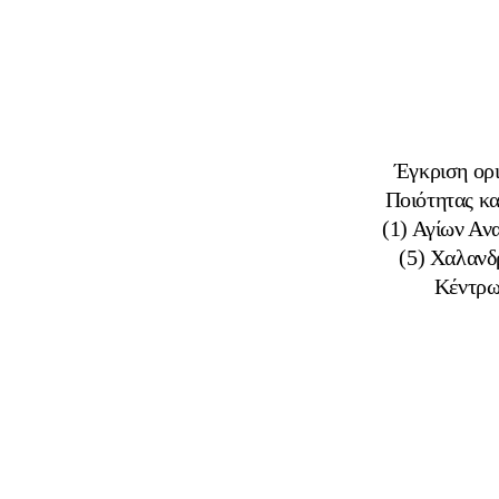
Έγκριση ορ
Ποιότητας κ
(1) Αγίων Αν
(5) Χαλανδ
Κέντρω