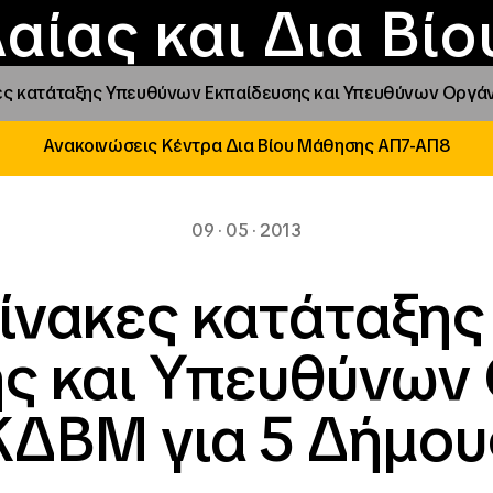
Επικοινωνία
Νέα
αραχώρηση αιγίδ
Φοιτητικές Εστίε
γράμματα και δρά
Το ΙΝΕΔΙΒΙΜ
αίας και Δια Βί
κες κατάταξης Υπευθύνων Εκπαίδευσης και Υπευθύνων Οργά
Ανακοινώσεις Κέντρα Δια Βίου Μάθησης ΑΠ7-ΑΠ8
09 · 05 · 2013
πίνακες κατάταξη
ης και Υπευθύνων
ΚΔΒΜ για 5 Δήμου