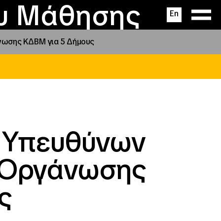
ας
ς
σεις
ου Μάθησης
En
νωσης ΚΔΒΜ για 5 Δήμους
ς Υπευθύνων
 Οργάνωσης
ς