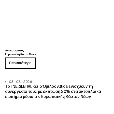
Ανακοινώσεις
Ευρωπαϊκή Κάρτα Νέων
Περισσότερα
03 · 08 · 2026
Το Ι.ΝΕ.ΔΙ.ΒΙ.Μ. και o Όμιλος Attica ενισχύουν τη
συνεργασία τους με έκπτωση 20% στα ακτοπλοϊκά
εισιτήρια μέσω της Ευρωπαϊκής Κάρτας Νέων