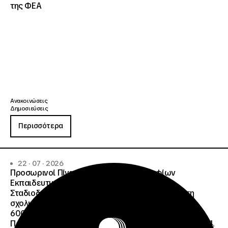
της ΦΕΑ
Ανακοινώσεις
Δημοσιεύσεις
Περισσότερα
22 · 07 · 2026
Προσωρινοί Πίνακες Κατάταξης Υποψηφίων
Εκπαιδευτικού Προσωπικού, Συμβούλων
Σταδιοδρομίας και Συμβούλων Ψυχολόγων για τη
σχολική περίοδο 2026-2027 της ΑΠ
600/2355/13042/08-05-2026 πρόσκλησης, της
Πράξης «Σχολεία Δεύτερης Ευκαιρίας», ΟΠΣ 6003234.