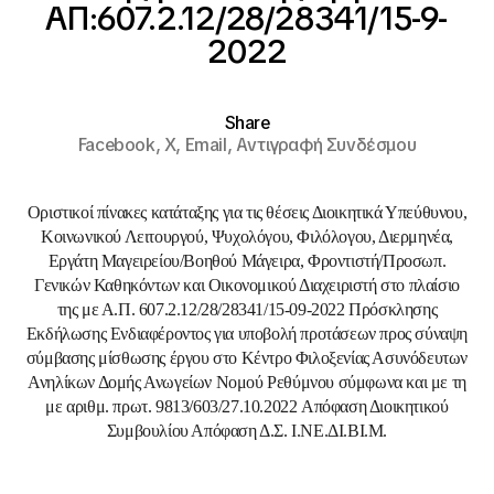
ΑΠ:607.2.12/28/28341/15-9-
2022
Share
Facebook,
X,
Email,
Αντιγραφή Συνδέσμου
Οριστικοί πίνακες κατάταξης για τις θέσεις Διοικητικά Υπεύθυνου,
Κοινωνικού Λειτουργού, Ψυχολόγου, Φιλόλογου, Διερμηνέα,
Εργάτη Μαγειρείου/Βοηθού Μάγειρα, Φροντιστή/Προσωπ.
Γενικών Καθηκόντων και Οικονομικού Διαχειριστή στο πλαίσιο
της με Α.Π. 607.2.12/28/28341/15-09-2022 Πρόσκλησης
Εκδήλωσης Ενδιαφέροντος για υποβολή προτάσεων προς σύναψη
σύμβασης μίσθωσης έργου στο Κέντρο Φιλοξενίας Ασυνόδευτων
Ανηλίκων Δομής Ανωγείων Νομού Ρεθύμνου σύμφωνα και με τη
με αριθμ. πρωτ. 9813/603/27.10.2022 Απόφαση Διοικητικού
Συμβουλίου Απόφαση Δ.Σ. Ι.ΝΕ.ΔΙ.ΒΙ.Μ.