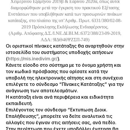
Χειμερινού Εξαμήνου 2019β & Εαρινού 2020α, όπως αυτοί
διαμορφώθηκαν μετά την έγκριση του πρακτικού Εξέτασης
Ενστάσεων που υποβλήθηκαν κατά των προσωρινών πινάκων
κατάταξης, στο πλαίσιο της υπ’Aριθμ. Πρωτ. 6331/380/02-08-
2019 Πρόσκλησης Εκδήλωσης Ενδιαφέροντος.
(Αριθμ. Απόφασης Δ.Σ./Ι.ΝΕ.ΔΙ.ΒΙ.Μ.:6372/388/23-09-2019,
ΑΔΑ: 9ΙΔΘ46ΨΖΣΠ-749)
Οι οριστικοί πίνακες κατάταξης θα αναρτηθούν στην
ιστοσελίδα του συστήματος υποδοχής αιτήσεων
(
https://mis.inedivim.gr/
).
Κάνετε είσοδο στο σύστημα με το όνομα χρήστη και
τον κωδικό πρόσβασης που ορίσατε κατά την
υποβολή της ηλεκτρονικής αίτησης και στη συνέχεια
επιλέγετε το σύνδεσμο “Πίνακες Κατάταξης” για την
ανάγνωση των αποτελεσμάτων.
Η κατάταξη είναι ανά περιφέρεια και ειδικότητα
εκπαιδευτή.
Επιλέγοντας τον σύνδεσμο “Εκτυπωση Διοικ.
Επαλήθευσης”, μπορείτε να δείτε αναλυτικά τις
αλλαγές που έγιναν στις αιτήσεις σας, ανά πεδίο.
Στην περίπτωση που έχετε υποβάλλει ένσταση θα