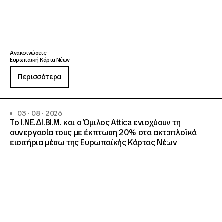
Ανακοινώσεις
Ευρωπαϊκή Κάρτα Νέων
Περισσότερα
03 · 08 · 2026
Το Ι.ΝΕ.ΔΙ.ΒΙ.Μ. και o Όμιλος Attica ενισχύουν τη
συνεργασία τους με έκπτωση 20% στα ακτοπλοϊκά
εισιτήρια μέσω της Ευρωπαϊκής Κάρτας Νέων