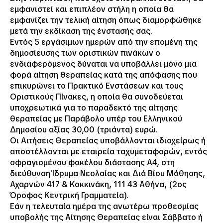
εμφανιστεί και επιπλέον στήλη η οποία θα
εμφανίζει την τελική αίτηση όπως διαμορφώθηκε
μετά την εκδίκαση της ένστασής σας.
Εντός 5 εργάσιμων ημερών από την επομένη της
δημοσίευσης των οριστικών πινάκων ο
ενδιαφερόμενος δύναται να υποβάλλει μόνο μια
φορά αίτηση θεραπείας κατά της απόφασης που
επικυρώνει το Πρακτικό Ενστάσεων και τους
Οριστικούς Πίνακες, η οποία θα συνοδεύεται
υποχρεωτικά για το παραδεκτό της αίτησης
θεραπείας με Παράβολο υπέρ του Ελληνικού
Δημοσίου αξίας 30,00 (τριάντα) ευρώ.
Οι Αιτήσεις Θεραπείας υποβάλλονται ιδιοχείρως ή
αποστέλλονται με εταιρεία ταχυμεταφορών, εντός
σφραγισμένου φακέλου διάστασης Α4, στη
διεύθυνση Ίδρυμα Νεολαίας και Διά Βίου Μάθησης,
Αχαρνών 417 & Κοκκινάκη, 111 43 Αθήνα, (2ος
Όροφος Κεντρική Γραμματεία).
Εάν η τελευταία ημέρα της ανωτέρω προθεσμίας
υποβολής της Αίτησης Θεραπείας είναι Σάββατο ή