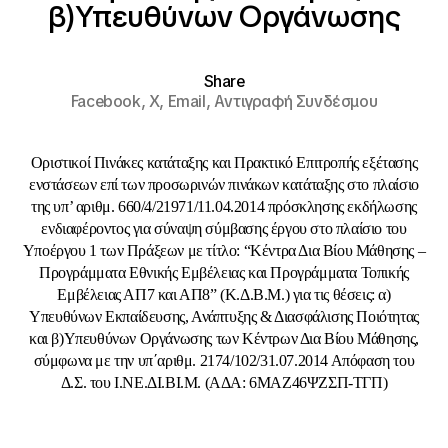
β)Υπευθύνων Οργάνωσης
Share
Facebook,
X,
Email,
Αντιγραφή Συνδέσμου
Οριστικοί Πινάκες κατάταξης και Πρακτικό Επιτροπής εξέτασης
ενστάσεων επί των προσωρινών πινάκων κατάταξης στο πλαίσιο
της υπ’ αριθμ. 660/4/21971/11.04.2014 πρόσκλησης εκδήλωσης
ενδιαφέροντος για σύναψη σύμβασης έργου στο πλαίσιο του
Υποέργου 1 των Πράξεων με τίτλο: “Κέντρα Δια Βίου Μάθησης –
Προγράμματα Εθνικής Εμβέλειας και Προγράμματα Τοπικής
Εμβέλειας ΑΠ7 και ΑΠ8” (Κ.Δ.Β.Μ.) για τις θέσεις: α)
Υπευθύνων Εκπαίδευσης, Ανάπτυξης & Διασφάλισης Ποιότητας
και β)Υπευθύνων Οργάνωσης των Κέντρων Δια Βίου Μάθησης,
σύμφωνα με την υπ΄αριθμ. 2174/102/31.07.2014 Απόφαση του
Δ.Σ. του Ι.ΝΕ.ΔΙ.ΒΙ.Μ. (ΑΔΑ: 6ΜΑΖ46ΨΖΣΠ-ΤΓΠ)