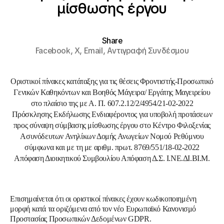
μίσθωσης έργου
Share
Facebook,
X,
Email,
Αντιγραφή Συνδέσμου
Οριστικοί πίνακες κατάταξης για τις θέσεις Φροντιστής-Προσωπικό
Γενικών Καθηκόντων και Βοηθός Μάγειρα/ Εργάτης Μαγειρείου
στο πλαίσιο της με Α. Π. 607.2.12/2/4954/21-02-2022
Πρόσκλησης Εκδήλωσης Ενδιαφέροντος για υποβολή προτάσεων
προς σύναψη σύμβασης μίσθωσης έργου στο Κέντρο Φιλοξενίας
Ασυνόδευτων Ανηλίκων Δομής Ανωγείων Νομού Ρεθύμνου
σύμφωνα και με τη με αριθμ. πρωτ. 8769/551/18-02-2022
Απόφαση Διοικητικού Συμβουλίου Απόφαση Δ.Σ. Ι.ΝΕ.ΔΙ.ΒΙ.Μ.
Επισημαίνεται ότι οι οριστικοί πίνακες έχουν κωδικοποιημένη
μορφή κατά τα οριζόμενα από τον νέο Ευρωπαϊκό Κανονισμό
Προστασίας Προσωπικών Δεδομένων GDPR.