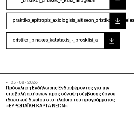
_oristikoi_pinakes_-_kfaa_anogeion
praktiko_epitropis_axiologisis_aitiseon_oristikon_apot
oristikoi_pinakes_katataxis_-_prosklisi_a
05 · 08 · 2026
Πρόσκληση Εκδήλωσης Ενδιαφέροντος για την
υποβολή αιτήσεων προς σύναψη σύμβασης έργου
ιδιωτικού δικαίου στο πλαίσιο του προγράμματος
«ΕΥΡΩΠΑΪΚΗ ΚΑΡΤΑ ΝΕΩΝ».