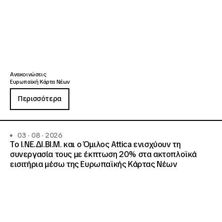
Ανακοινώσεις
Ευρωπαϊκή Κάρτα Νέων
Περισσότερα
03 · 08 · 2026
Το Ι.ΝΕ.ΔΙ.ΒΙ.Μ. και o Όμιλος Attica ενισχύουν τη
συνεργασία τους με έκπτωση 20% στα ακτοπλοϊκά
εισιτήρια μέσω της Ευρωπαϊκής Κάρτας Νέων