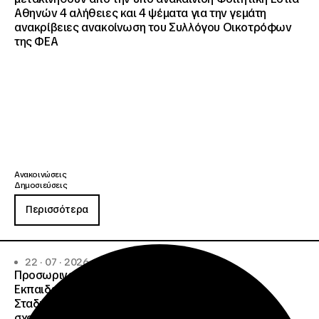
Αθηνών 4 αλήθειες και 4 ψέματα για την γεμάτη
ανακρίβειες ανακοίνωση του Συλλόγου Οικοτρόφων
της ΦΕΑ
Ανακοινώσεις
Δημοσιεύσεις
Περισσότερα
22 · 07 · 2026
Προσωρινοί Πίνακες Κατάταξης Υποψηφίων
Εκπαιδευτικού Προσωπικού, Συμβούλων
Σταδιοδρομίας και Συμβούλων Ψυχολόγων για τη
σχολική περίοδο 2026-2027 της ΑΠ