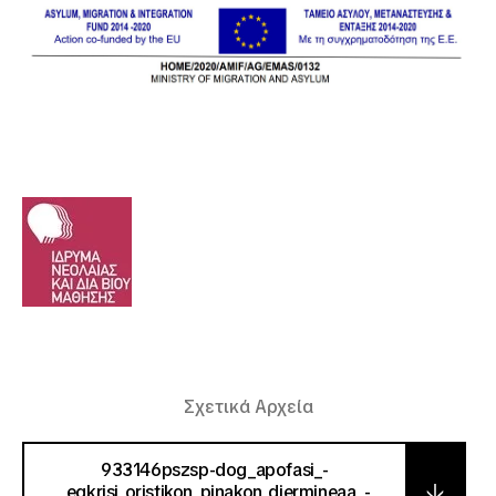
Σχετικά Αρχεία
933146pszsp-dog_apofasi_-
_egkrisi_oristikon_pinakon_diermineaa_-