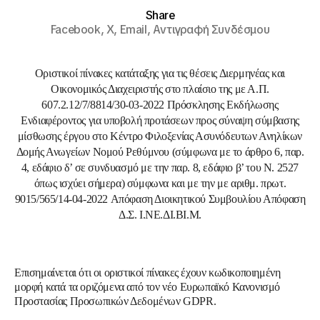
Share
Facebook,
X,
Email,
Αντιγραφή Συνδέσμου
Οριστικοί πίνακες κατάταξης για τις θέσεις Διερμηνέας και
Οικονομικός Διαχειριστής στο πλαίσιο της με Α.Π.
607.2.12/7/8814/30-03-2022 Πρόσκλησης Εκδήλωσης
Ενδιαφέροντος για υποβολή προτάσεων προς σύναψη σύμβασης
μίσθωσης έργου στο Κέντρο Φιλοξενίας Ασυνόδευτων Ανηλίκων
Δομής Ανωγείων Νομού Ρεθύμνου (σύμφωνα με το άρθρο 6, παρ.
4, εδάφιο δ’ σε συνδυασμό με την παρ. 8, εδάφιο β’ του Ν. 2527
όπως ισχύει σήμερα) σύμφωνα και με την με αριθμ. πρωτ.
9015/565/14-04-2022 Απόφαση Διοικητικού Συμβουλίου Απόφαση
Δ.Σ. Ι.ΝΕ.ΔΙ.ΒΙ.Μ.
Επισημαίνεται ότι οι οριστικοί πίνακες έχουν κωδικοποιημένη
μορφή κατά τα οριζόμενα από τον νέο Ευρωπαϊκό Κανονισμό
Προστασίας Προσωπικών Δεδομένων GDPR.