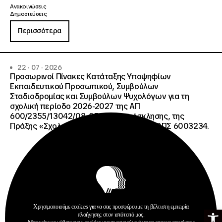
Ανακοινώσεις
Δημοσιεύσεις
Περισσότερα
22 · 07 · 2026
Προσωρινοί Πίνακες Κατάταξης Υποψηφίων
Εκπαιδευτικού Προσωπικού, Συμβούλων
Σταδιοδρομίας και Συμβούλων Ψυχολόγων για τη
σχολική περίοδο 2026-2027 της ΑΠ
600/2355/13042/08-05-2026 πρόσκλησης, της
Πράξης «Σχολεία Δεύτερης Ευκαιρίας», ΟΠΣ 6003234.
Χρησιμοποιούμε cookies για να σας προσφέρουμε τη βέλτιστη εμπειρία
Ανοίξτε τη γ
πλοήγησης στον ιστότοπό μας.