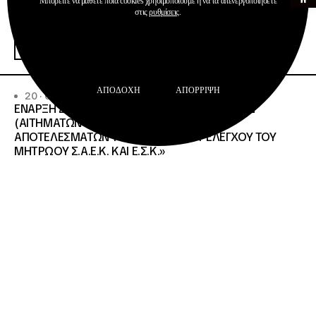
Μπορείτε να μάθετε ποια cookies χρησιμοποιούμε ή να τα απενεργοποιήσετε
Ανακοινώσεις
στις
ρυθμίσεις
.
Σχολεία Δεύτερης Ευκαιρίας
Περισσότερα
ΑΠΟΔΟΧΉ
ΑΠΌΡΡΙΨΗ
20 · 07 · 2026
ΕΝΑΡΞΗ ΔΙΑΔΙΚΑΣΙΑΣ ΥΠΟΒΟΛΗΣ ΕΝΣΤΑΣΕΩΝ
(ΑΙΤΗΜΑΤΩΝ ΕΠΑΝΕΛΕΓΧΟΥ) ΕΠΙ ΤΩΝ
ΑΠΟΤΕΛΕΣΜΑΤΩΝ ΤΟΥ ΔΙΟΙΚΗΤΙΚΟΥ ΕΛΕΓΧΟΥ ΤΟΥ
ΜΗΤΡΩΟΥ Σ.Α.Ε.Κ. ΚΑΙ Ε.Σ.Κ.»