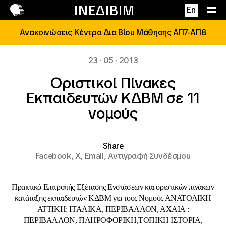
Επικοινωνία
ΙΝΕΔΙΒΙΜ
En
Ανακοινώσεις Κέντρα Δια Βίου Μάθησης ΑΠ7-ΑΠ8
23 · 05 · 2013
Οριστικοί Πίνακες
Εκπαιδευτών ΚΔΒΜ σε 11
νομούς
Share
Facebook,
X,
Email,
Αντιγραφή Συνδέσμου
Πρακτικό Επιτροπής Εξέτασης Ενστάσεων και οριστικών πινάκων
κατάταξης εκπαιδευτών ΚΔΒΜ για τους Νομούς ΑΝΑΤΟΛΙΚΗ
ΑΤΤΙΚΗ: ΙΤΑΛΙΚΑ, ΠΕΡΙΒΑΛΛΟΝ, ΑΧΑΙΑ :
ΠΕΡΙΒΑΛΛΟΝ, ΠΛΗΡΟΦΟΡΙΚΗ,ΤΟΠΙΚΗ ΙΣΤΟΡΙΑ,