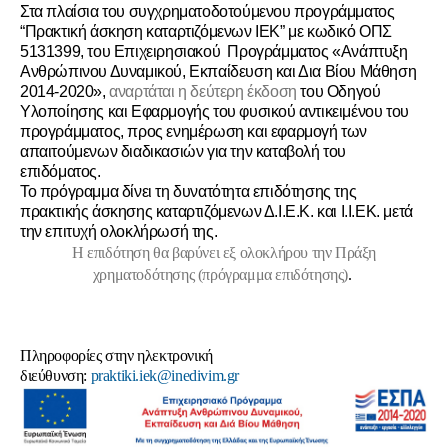
Στα πλαίσια του συγχρηματοδοτούμενου προγράμματος
“Πρακτική άσκηση καταρτιζόμενων ΙΕΚ” με κωδικό ΟΠΣ
5131399, του Επιχειρησιακού Προγράμματος «Ανάπτυξη
Ανθρώπινου Δυναμικού, Εκπαίδευση και Δια Βίου Μάθηση
2014-2020»,
αναρτάται η δεύτερη έκδοση
του Οδηγού
Υλοποίησης και Εφαρμογής του φυσικού αντικειμένου του
προγράμματος, προς ενημέρωση και εφαρμογή των
απαιτούμενων διαδικασιών για την καταβολή του
επιδόματος.
Το πρόγραμμα δίνει τη δυνατότητα επιδότησης της
πρακτικής άσκησης καταρτιζόμενων Δ.Ι.Ε.Κ. και Ι.Ι.ΕΚ. μετά
την επιτυχή ολοκλήρωσή της.
Η επιδότηση θα βαρύνει εξ ολοκλήρου την Πράξη
χρηματοδότησης (πρόγραμμα επιδότησης)
.
Πληροφορίες στην ηλεκτρονική
διεύθυνση:
praktiki.iek@inedivim.gr