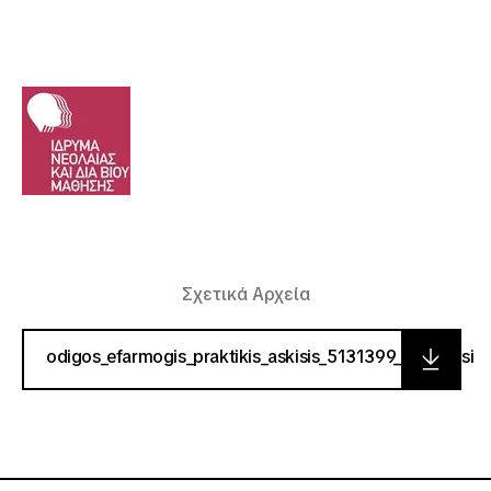
Σχετικά Αρχεία
odigos_efarmogis_praktikis_askisis_5131399_2i_ekdosi