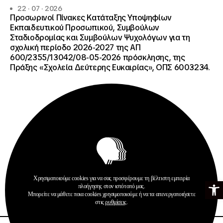
22 · 07 · 2026
Προσωρινοί Πίνακες Κατάταξης Υποψηφίων
Εκπαιδευτικού Προσωπικού, Συμβούλων
Σταδιοδρομίας και Συμβούλων Ψυχολόγων για τη
σχολική περίοδο 2026-2027 της ΑΠ
600/2355/13042/08-05-2026 πρόσκλησης, της
Πράξης «Σχολεία Δεύτερης Ευκαιρίας», ΟΠΣ 6003234.
Ανακοινώσεις
Σχολεία Δεύτερης Ευκαιρίας
Χρησιμοποιούμε cookies για να σας προσφέρουμε τη βέλτιστη εμπειρία
Ανοίξτε τη γ
πλοήγησης στον ιστότοπό μας.
Περισσότερα
Μπορείτε να μάθετε ποια cookies χρησιμοποιούμε ή να τα απενεργοποιήσετε
στις
ρυθμίσεις
.