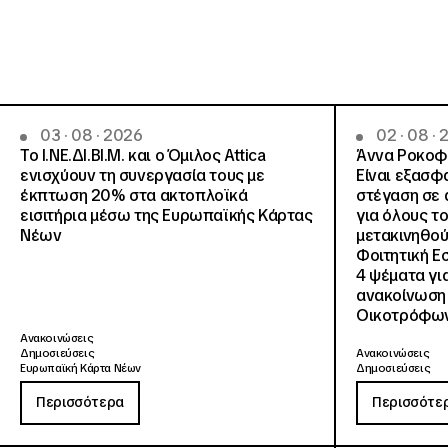
03 · 08 · 2026
02 · 08 ·
Το Ι.ΝΕ.ΔΙ.ΒΙ.Μ. και o Όμιλος Attica
Άννα Ροκοφύ
ενισχύουν τη συνεργασία τους με
Είναι εξασφ
έκπτωση 20% στα ακτοπλοϊκά
στέγαση σε ά
εισιτήρια μέσω της Ευρωπαϊκής Κάρτας
για όλους τ
Νέων
μετακινηθού
Φοιτητική Ε
4 ψέματα γι
ανακοίνωση
Οικοτρόφων
Ανακοινώσεις
Δημοσιεύσεις
Ανακοινώσεις
Ευρωπαϊκή Κάρτα Νέων
Δημοσιεύσεις
Περισσότερα
Περισσότε