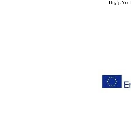
Πηγή : Υou