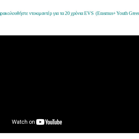
ρακολουθήστε ντοκιμαντέρ για τα 20 χρόνια EVS (Erasmus+ Youth Greec