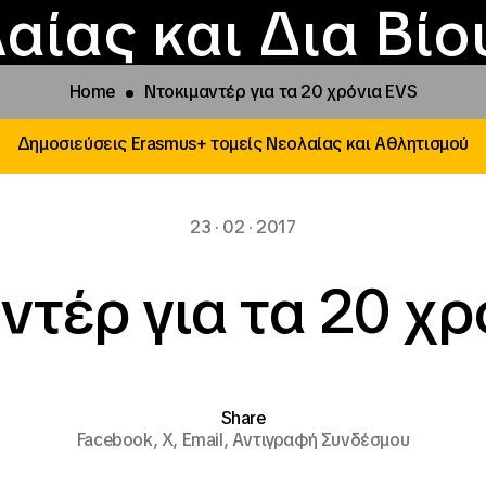
Επικοινωνία
Νέα
αραχώρηση αιγίδ
Φοιτητικές Εστίε
γράμματα και δρά
Το ΙΝΕΔΙΒΙΜ
αίας και Δια Βί
Home
Nτοκιμαντέρ για τα 20 χρόνια EVS
Δημοσιεύσεις Erasmus+ τομείς Νεολαίας και Αθλητισμού
23 · 02 · 2017
ντέρ για τα 20 χρ
Share
Facebook,
X,
Email,
Αντιγραφή Συνδέσμου