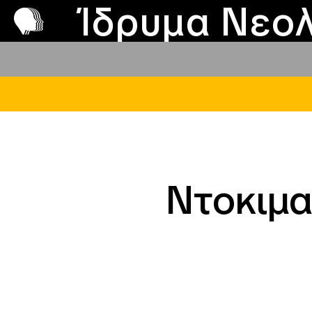
Π
Προ
Ίδρυμα Νεολ
Nτοκιμα