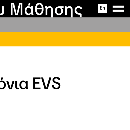
ας
ς
σεις
ου Μάθησης
En
όνια EVS