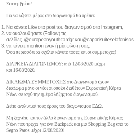
Σεπτεμβρίου
!
Για να λάβετε μέρος στο διαγωνισμό θα πρέπει:
Να κάνετε Like στο
post του διαγωνισμού
στο
Instagram
,
να ακολουθήσετε (Follow) τις
σελίδες
@europeanyouthcardgr
και
@caparisuiteselafonisos
,
να κάνετε mention έναν ή μία φίλο-η σας.
Όσα περισσότερα σχόλια κάνετε τόσες και οι συμμετοχές!
ΔΙΑΡΚΕΙΑ ΔΙΑΓΩΝΙΣΜΟΥ
: από
12/08/2020
μέχρι
και
16/08/2020
.
ΔΙΚΑΙΩΜΑ ΣΥΜΜΕΤΟΧΗΣ
στο Διαγωνισμό έχουν
δικαίωμα
μόνο
οι νέοι οι οποίοι διαθέτουν Ευρωπαϊκή Κάρτα
Νέων σε ισχύ την ημέρα λήξης του διαγωνισμού.
Δείτε αναλυτικά τους όρους του διαγωνισμού
ΕΔΩ
.
Μη ξεχνάτε και τον άλλο διαγωνισμό της Ευρωπαϊκής Κάρτας
Νέων που τρέχει
για ένα Backpack και μια Shopping Bag από το
Segno Paros
μέχρι
12/08/2020
!