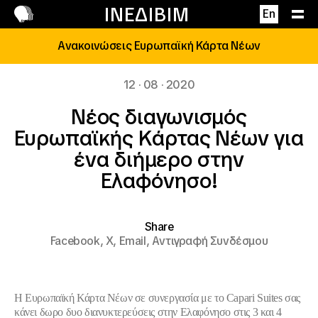
Επικοινωνία
ΙΝΕΔΙΒΙΜ
En
Ανακοινώσεις Ευρωπαϊκή Κάρτα Νέων
12 · 08 · 2020
Νέος διαγωνισμός
Ευρωπαϊκής Κάρτας Νέων για
ένα διήμερο στην
Ελαφόνησο!
Share
Facebook,
X,
Email,
Αντιγραφή Συνδέσμου
Η Ευρωπαϊκή Κάρτα Νέων σε συνεργασία με το
Capari Suites
σας
κάνει δωρο
δυο διανυκτερεύσεις στην Ελαφόνησο στις 3 και 4