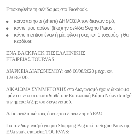
Επισκεφθείτε
τη σελίδα μας στο Facebook
,
κοινοποιήστε (share) ΔΗΜΟΣΙΑ τον διαγωνισμό,
κάντε ‘μου αρέσει’(like)την σελίδα
Segno Paros
,
κάντε mention έναν ή μία φίλο-η σας και 1 τυχερός-ή θα
κερδίσει:
E
ΝΑ
BACKPACK
ΤΗΣ ΕΛΛΗΝΙΚΗΣ
ΕΤΑΙΡΕΙΑΣ
TOURVAS
ΔΙΑΡΚΕΙΑ ΔΙΑΓΩΝΙΣΜΟΥ
: από 06/08/2020 μέχρι και
12/08/2020.
ΔΙΚΑΙΩΜΑ ΣΥΜΜΕΤΟΧΗΣ
στο Διαγωνισμό έχουν δικαίωμα
μόνο
οι νέοι οι οποίοι διαθέτουν Ευρωπαϊκή Κάρτα Νέων σε ισχύ
την ημέρα λήξης του διαγωνισμού.
Δείτε αναλυτικά τους όρους του διαγωνισμού
ΕΔΩ
.
Για τον διαγωνισμό για μια
Shopping Bag
από το Segno Paros της
Ελληνικής εταιρείας TOURVAS: