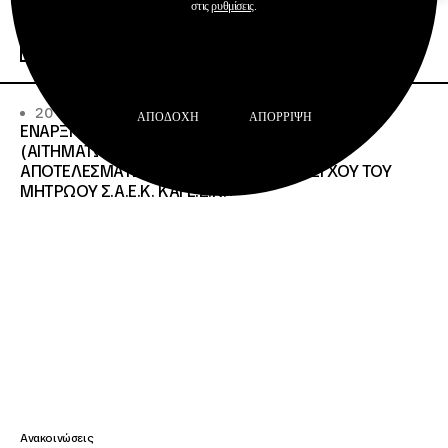
Σχολεία Δεύτερης Ευκαιρίας
στις
ρυθμίσεις
.
Περισσότερα
20 · 07 · 2026
ΑΠΟΔΟΧΉ
ΑΠΌΡΡΙΨΗ
ΕΝΑΡΞΗ ΔΙΑΔΙΚΑΣΙΑΣ ΥΠΟΒΟΛΗΣ ΕΝΣΤΑΣΕΩΝ
(ΑΙΤΗΜΑΤΩΝ ΕΠΑΝΕΛΕΓΧΟΥ) ΕΠΙ ΤΩΝ
ΑΠΟΤΕΛΕΣΜΑΤΩΝ ΤΟΥ ΔΙΟΙΚΗΤΙΚΟΥ ΕΛΕΓΧΟΥ ΤΟΥ
ΜΗΤΡΩΟΥ Σ.Α.Ε.Κ. ΚΑΙ Ε.Σ.Κ.»
Ανακοινώσεις