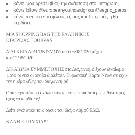
κάντε ‘μου αρέσει’(like) την ανάρτηση στο Instagram,
κάντε follow
@europeanyouthcardgr
και
@segno_paros
,
κάντε mention δύο φίλους-ες σας και 1 τυχερός-ή θα
κερδίσει:
ΜΙΑ SHOPPING BAG
ΤΗΣ ΕΛΛΗΝΙΚΗΣ
ΕΤΑΙΡΕΙΑΣ
TOURVAS
ΔΙΑΡΚΕΙΑ ΔΙΑΓΩΝΙΣΜΟΥ
: από 06/08/2020 μέχρι
και 12/08/2020.
ΔΙΚΑΙΩΜΑ ΣΥΜΜΕΤΟΧΗΣ
στο Διαγωνισμό έχουν δικαίωμα
μόνο
οι νέοι οι οποίοι διαθέτουν Ευρωπαϊκή Κάρτα Νέων σε ισχύ
την ημέρα λήξης του διαγωνισμού.
Όσα περισσότερα σχόλια κάνεις τόσες περισσότερες πιθανότητες
έχεις να κερδίσεις!
Δείτε αναλυτικά τους όρους του διαγωνισμού
ΕΔΩ
.
ΚΑΛΗ ΕΠΙΤΥΧΙΑ!!!