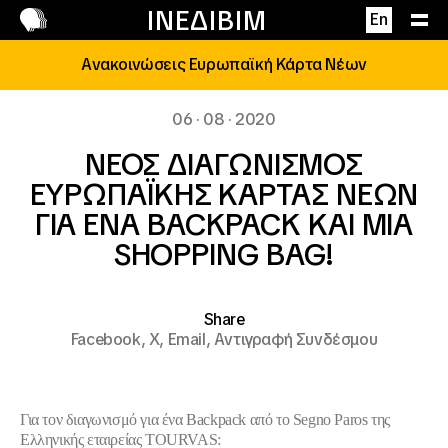
Επικοινωνία
ΙΝΕΔΙΒΙΜ
En
Ανακοινώσεις Ευρωπαϊκή Κάρτα Νέων
06 · 08 · 2020
ΝΕΟΣ ΔΙΑΓΩΝΙΣΜΟΣ
ΕΥΡΩΠΑΪΚΗΣ ΚΑΡΤΑΣ ΝΕΩΝ
ΓΙΑ ΕΝΑ BACKPACK ΚΑΙ ΜΙΑ
SHOPPING BAG!
Share
Facebook,
X,
Email,
Αντιγραφή Συνδέσμου
Για τον διαγωνισμό για ένα
Backpack
από το Segno Paros της
Ελληνικής εταιρείας TOURVAS: