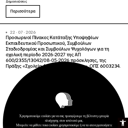
Δημοσιεύσεις
Περισσότερα
22 · 07 · 2026
Προσωρινοί Πίνακες Κατάταξης Υποψηφίων
Εκπαιδευτικού Προσωπικού, Συμβούλων
Σταδιοδρομίας και Συμβούλων Ψυχολόγων για τη
σχολική περίοδο 2026-2027 της ΑΠ
600/2355/13042/08-05-2026 πρόσκλησης, της
Πράξης «Σχολεία Δεύτερης Ευκαιρίας», ΟΠΣ 6003234.
Χρησιμοποιούμε cookies για να σας προσφέρουμε τη βέλτιστη εμπειρία
Ανοίξτε τη γ
πλοήγησης στον ιστότοπό μας.
Μπορείτε να μάθετε ποια cookies χρησιμοποιούμε ή να τα απενεργοποιήσετε
Ανακοινώσεις