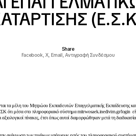
 ΚΑΙ ΕΠΑΓΓΕΛΜΑΤ
ΑΤΑΡΤΙΣΗΣ (Ε.Σ.Κ
Share
Facebook,
X,
Email,
Αντιγραφή Συνδέσμου
αι τα μέλη του Μητρώου Εκπαιδευτών Επαγγελματικής Εκπαίδευσης και
Κ ότι μέσα στο πληροφοριακό σύστημα mitrwosaek.inedivim.gr/login εί
οι αξιολογικοί πίνακες, έτσι όπως αυτοί διαμορφώθηκαν μετά τη διαδικασ
 την ανάγνωση των πινάκων υπάρχουν εντός του πληροφοριακού συστήματ