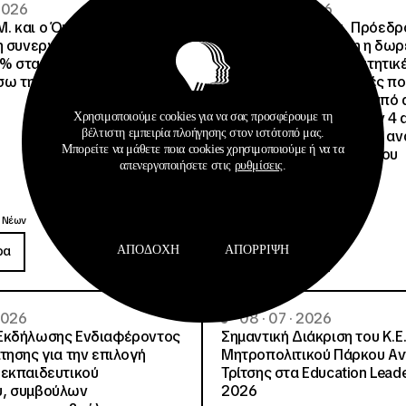
 2026
02 · 08 · 2026
.Μ. και o Όμιλος Attica
Άννα Ροκοφύλλου, Πρόεδρο
η συνεργασία τους με
Είναι εξασφαλισμένη η δω
% στα ακτοπλοϊκά
στέγαση σε άλλες φοιτητικέ
έσω της Ευρωπαϊκής Κάρτας
για όλους τους φοιτητές π
μετακινηθούν από την υπό 
Φοιτητική Εστία Αθηνών 4 
Χρησιμοποιούμε cookies για να σας προσφέρουμε τη
βέλτιστη εμπειρία πλοήγησης στον ιστότοπό μας.
4 ψέματα για την γεμάτη αν
Μπορείτε να μάθετε ποια cookies χρησιμοποιούμε ή να τα
ανακοίνωση του Συλλόγου
απενεργοποιήσετε στις
ρυθμίσεις
.
Οικοτρόφων της ΦΕΑ
Ανακοινώσεις
 Νέων
Δημοσιεύσεις
ρα
Περισσότερα
ΑΠΟΔΟΧΉ
ΑΠΌΡΡΙΨΗ
 2026
08 · 07 · 2026
Εκδήλωσης Ενδιαφέροντος
Σημαντική Διάκριση του Κ.Ε.
τησης για την επιλογή
Μητροπολιτικού Πάρκου Α
εκπαιδευτικού
Τρίτσης στα Education Lead
, συμβούλων
2026