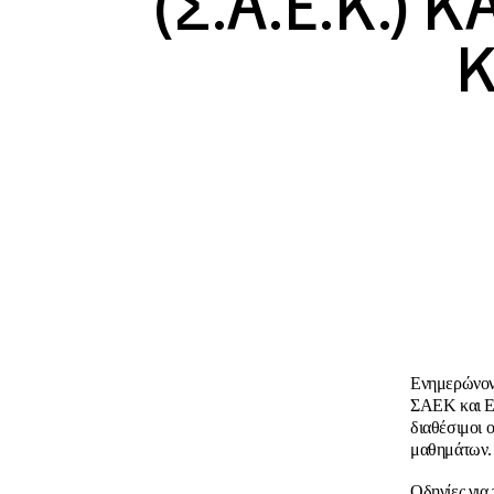
(Σ.Α.Ε.Κ.)
Κ
Ενημερώνοντ
ΣΑΕΚ και ΕΣ
διαθέσιμοι 
μαθημάτων.
Οδηγίες για