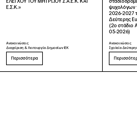
ΕΛΕΓΧΟΥ ΤΟΥ ΜΗΤΡΩΟΥ Σ.Α.Ε.Κ. ΚΑΙ
σταδιοδρομ
Ε.Σ.Κ.»
ψυχολόγων γ
2026-2027 τ
Δεύτερης Ευ
(2ο στάδιο 
05-2026)
Ανακοινώσεις
Ανακοινώσεις
Διαχείριση & Λειτουργία Δημοσίων ΙΕΚ
Σχολεία Δεύτερης
Περισσότερα
Περισσότε