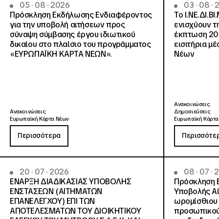
05 · 08 · 2026
03 · 08 ·
Πρόσκληση Εκδήλωσης Ενδιαφέροντος
Το Ι.ΝΕ.ΔΙ.ΒΙ
για την υποβολή αιτήσεων προς
ενισχύουν τ
σύναψη σύμβασης έργου ιδιωτικού
έκπτωση 20
δικαίου στο πλαίσιο του προγράμματος
εισιτήρια μ
«ΕΥΡΩΠΑΪΚΗ ΚΑΡΤΑ ΝΕΩΝ».
Νέων
Ανακοινώσεις
Ανακοινώσεις
Δημοσιεύσεις
Ευρωπαϊκή Κάρτα Νέων
Ευρωπαϊκή Κάρτα
Περισσότερα
Περισσότε
20 · 07 · 2026
08 · 07 ·
ΕΝΑΡΞΗ ΔΙΑΔΙΚΑΣΙΑΣ ΥΠΟΒΟΛΗΣ
Πρόσκληση 
ΕΝΣΤΑΣΕΩΝ (ΑΙΤΗΜΑΤΩΝ
Υποβολής Αί
ΕΠΑΝΕΛΕΓΧΟΥ) ΕΠΙ ΤΩΝ
ωρομίσθιου 
ΑΠΟΤΕΛΕΣΜΑΤΩΝ ΤΟΥ ΔΙΟΙΚΗΤΙΚΟΥ
προσωπικού