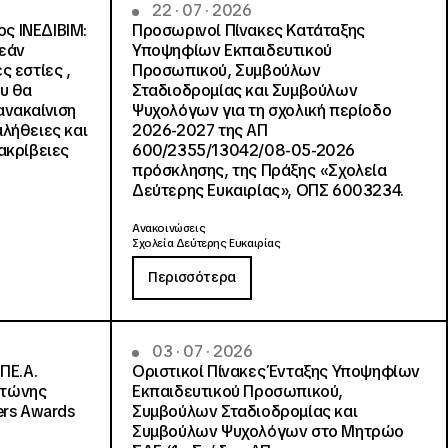
22 · 07 · 2026
ς ΙΝΕΔΙΒΙΜ:
Προσωρινοί Πίνακες Κατάταξης
ρεάν
Υποψηφίων Εκπαιδευτικού
ς εστίες ,
Προσωπικού, Συμβούλων
ου θα
Σταδιοδρομίας και Συμβούλων
ανακαίνιση
Ψυχολόγων για τη σχολική περίοδο
αλήθειες και
2026-2027 της ΑΠ
ακρίβειες
600/2355/13042/08-05-2026
πρόσκλησης, της Πράξης «Σχολεία
Δεύτερης Ευκαιρίας», ΟΠΣ 6003234.
Ανακοινώσεις
Σχολεία Δεύτερης Ευκαιρίας
Περισσότερα
03 · 07 · 2026
ΠΕ.Α.
Οριστικοί Πίνακες Ένταξης Υποψηφίων
ντώνης
Εκπαιδευτικού Προσωπικού,
ers Awards
Συμβούλων Σταδιοδρομίας και
Συμβούλων Ψυχολόγων στο Μητρώο