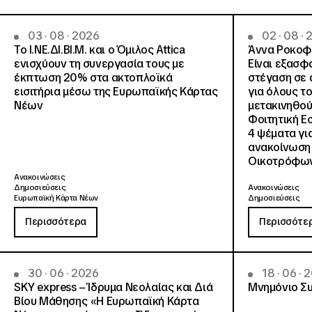
03 · 08 · 2026
02 · 08 ·
Το Ι.ΝΕ.ΔΙ.ΒΙ.Μ. και o Όμιλος Attica
Άννα Ροκοφύ
ενισχύουν τη συνεργασία τους με
Είναι εξασφ
έκπτωση 20% στα ακτοπλοϊκά
στέγαση σε ά
εισιτήρια μέσω της Ευρωπαϊκής Κάρτας
για όλους τ
Νέων
μετακινηθού
Φοιτητική Ε
4 ψέματα γι
ανακοίνωση
Οικοτρόφων
Ανακοινώσεις
Δημοσιεύσεις
Ανακοινώσεις
Ευρωπαϊκή Κάρτα Νέων
Δημοσιεύσεις
Περισσότερα
Περισσότε
30 · 06 · 2026
18 · 06 · 
SKY express – Ίδρυμα Νεολαίας και Διά
Μνημόνιο Συ
Βίου Μάθησης «Η Ευρωπαϊκή Κάρτα