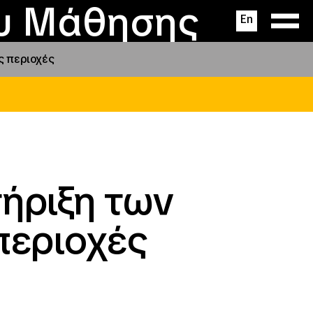
ας
ς
σεις
ου Μάθησης
En
ς περιοχές
ήριξη των
περιοχές