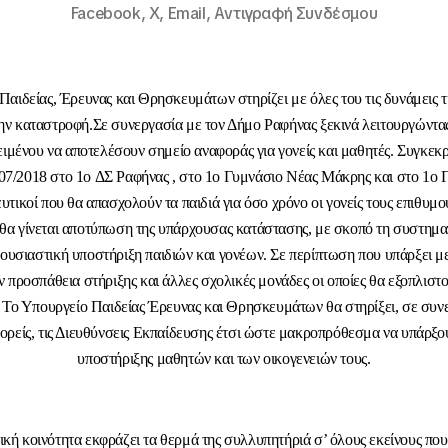
Facebook,
X,
Email,
Αντιγραφή Συνδέσμου
αιδείας, Έρευνας και Θρησκευμάτων στηρίζει με όλες του τις δυνάμεις τ
ην καταστροφή.Σε συνεργασία με τον Δήμο Ραφήνας ξεκινά λειτουργώντας
ιμένου να αποτελέσουν σημείο αναφοράς για γονείς και μαθητές. Συγκεκρ
07/2018 στο 1
ο
ΔΣ Ραφήνας , στο 1
ο
Γυμνάσιο Νέας Μάκρης και στο 1
ο
Γ
υτικοί που θα απασχολούν τα παιδιά για όσο χρόνο οι γονείς τους επιθυμο
 θα γίνεται αποτύπωση της υπάρχουσας κατάστασης, με σκοπό τη συστημ
 ουσιαστική υποστήριξη παιδιών και γονέων. Σε περίπτωση που υπάρξει μ
ν προσπάθεια στήριξης και άλλες σχολικές μονάδες οι οποίες θα εξοπλιστο
. Το Υπουργείο Παιδείας Έρευνας και Θρησκευμάτων θα στηρίξει, σε συν
φορείς, τις Διευθύνσεις Εκπαίδευσης έτσι ώστε μακροπρόθεσμα να υπάρξ
υποστήριξης μαθητών και των οικογενειών τους.
ική κοινότητα εκφράζει τα θερμά της συλλυπητήριά σ’ όλους εκείνους πο