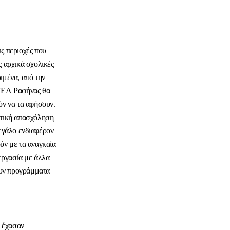
ις περιοχές που
 αρχικά σχολικές
ιμένα, από την
ΕΛ Ραφήνας θα
ύν να τα αφήσουν.
ατική απασχόληση
εγάλο ενδιαφέρον
ύν με τα αναγκαία
εργασία με άλλα
ουν προγράμματα
υ έχασαν