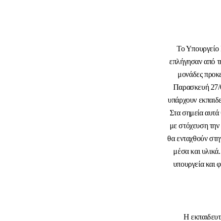
Το Υπουργείο Π
επλήγησαν από τ
μονάδες προκε
Παρασκευή 27/
υπάρχουν εκπαιδε
Στα σημεία αυτά
με στόχευση την
θα ενταχθούν στη
μέσα και υλικά
υπουργεία και 
Η εκπαιδευτ