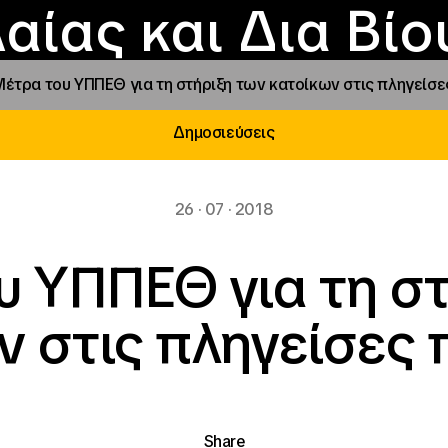
Επικοινωνία
Νέα
αραχώρηση αιγίδ
Φοιτητικές Εστίε
γράμματα και δρά
Το ΙΝΕΔΙΒΙΜ
αίας και Δια Βί
Μέτρα του ΥΠΠΕΘ για τη στήριξη των κατοίκων στις πληγείσε
Δημοσιεύσεις
26 · 07 · 2018
υ ΥΠΠΕΘ για τη στ
ν στις πληγείσες 
Share