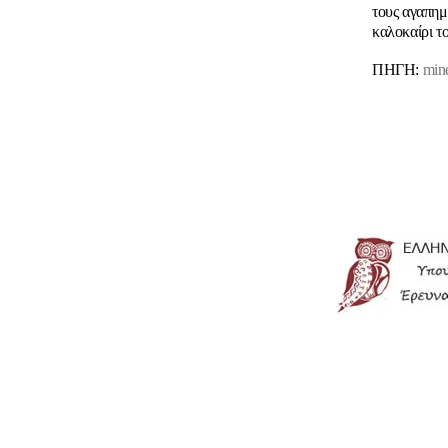
τους αγαπημ
καλοκαίρι το
ΠΗΓΗ:
min