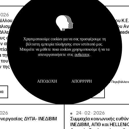
 2026
08 · 07 · 2026
λλου, Πρόεδρος ΙΝΕΔΙΒΙΜ:
Σημαντική Διάκριση του Κ.Ε.
αλισμένη η δωρεάν
Μητροπολιτικού Πάρκου Α
λλες φοιτητικές εστίες ,
Τρίτσης στα Education Lead
ους φοιτητές που θα
2026
Χρησιμοποιούμε cookies για να σας προσφέρουμε τη
ν από την υπό ανακαίνιση
βέλτιστη εμπειρία πλοήγησης στον ιστότοπό μας.
στία Αθηνών 4 αλήθειες και
Μπορείτε να μάθετε ποια cookies χρησιμοποιούμε ή να τα
α την γεμάτη ανακρίβειες
απενεργοποιήσετε στις
ρυθμίσεις
.
 του Συλλόγου
 της ΦΕΑ
Ανακοινώσεις
Δημοσιεύσεις
ΑΠΟΔΟΧΉ
ΑΠΌΡΡΙΨΗ
Κέντρα Εκπαίδευσης για το Περιβάλλον
ρα
Περισσότερα
2026
24 · 02 · 2026
νεργασίας ΔΥΠΑ- ΙΝΕΔΙΒΙΜ
Συμμαχία κοινωνικής ευθύ
ΙΝΕΔΙΒΙΜ, ΑΠΘ και HELLENi