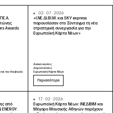
02 · 07 · 2026
ΠΕ.Α.
«Ι.ΝΕ.ΔΙ.ΒΙ.Μ. και SKY express
ντώνης
παρουσίασαν στο Σύνταγμα τη νέα
ers Awards
στρατηγική συνεργασία για την
Ευρωπαϊκή Κάρτα Νέων»
Ανακοινώσεις
Δημοσιεύσεις
 και την Αειφορία
Ευρωπαϊκή Κάρτα Νέων
Περισσότερα
17 · 02 · 2026
νης από
Ευρωπαϊκή Κάρτα Νέων: ΙΝΕΔΙΒΙΜ και
Q ENERGY:
Μέγαρο Μουσικής Αθηνών παρέχουν