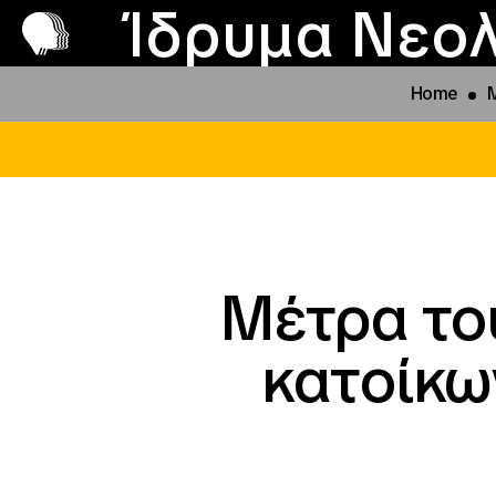
Π
Προ
Ίδρυμα Νεολ
Home
Μέτρα το
κατοίκω