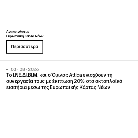
Ανακοινώσεις
Ευρωπαϊκή Κάρτα Νέων
Περισσότερα
03 · 08 · 2026
Το Ι.ΝΕ.ΔΙ.ΒΙ.Μ. και o Όμιλος Attica ενισχύουν τη
συνεργασία τους με έκπτωση 20% στα ακτοπλοϊκά
εισιτήρια μέσω της Ευρωπαϊκής Κάρτας Νέων