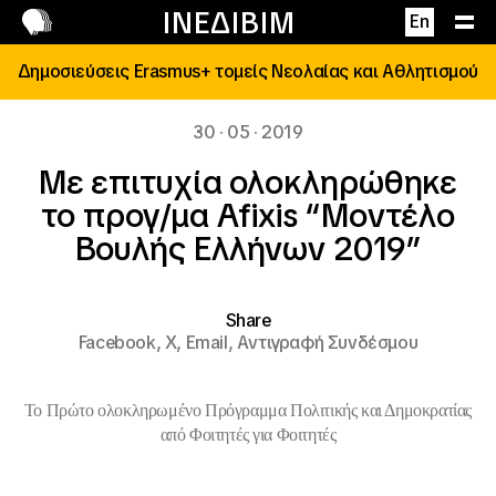
Επικοινωνία
ΙΝΕΔΙΒΙΜ
En
Δημοσιεύσεις Erasmus+ τομείς Νεολαίας και Αθλητισμού
30 · 05 · 2019
Με επιτυχία ολοκληρώθηκε
το προγ/μα Afixis “Μοντέλο
Βουλής Ελλήνων 2019”
Share
Facebook,
X,
Email,
Αντιγραφή Συνδέσμου
Το Πρώτο ολοκληρωμένο Πρόγραμμα Πολιτικής και Δημοκρατίας
από Φοιτητές για Φοιτητές