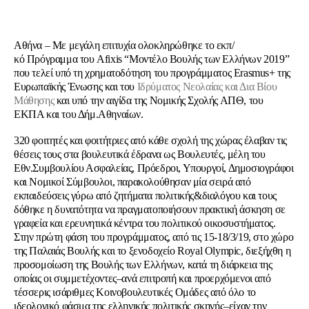
Aθήνα – Με μεγάλη επιτυχία ολοκληρώθηκε το εκπ/
κό Πρόγραμμα του Afixis “Μοντέλο Βουλής των Ελλήνων 2019”
που τελεί υπό τη χρηματοδότηση του προγράμματος Erasmus+ της
Ευρωπαϊκής Ένωσης και του
Ιδρύματος Νεολαίας και Δια Βίου
Μάθησης
και υπό την αιγίδα της Νομικής Σχολής ΑΠΘ, του
ΕΚΠΑ και του Δήμ.Αθηναίων.
320 φοιτητές και φοιτήτριες από κάθε σχολή της χώρας έλαβαν τις
θέσεις τους στα βουλευτικά έδρανα ως Βουλευτές, μέλη του
Εθν.Συμβουλίου Ασφαλείας, Πρόεδροι, Υπουργοί, Δημοσιογράφοι
και Νομικοί Σύμβουλοι, παρακολούθησαν μία σειρά από
εκπαιδεύσεις γύρω από ζητήματα πολιτικής&διαλόγου και τους
δόθηκε η δυνατότητα να πραγματοποιήσουν πρακτική άσκηση σε
γραφεία και ερευνητικά κέντρα του πολιτικού οικοσυστήματος.
Στην πρώτη φάση του προγράμματος, από τις 15-18/3/19, στο χώρο
της Παλαιάς Βουλής και το ξενοδοχείο Royal Olympic, διεξήχθη η
προσομοίωση της Βουλής των Ελλήνων, κατά τη διάρκεια της
οποίας οι συμμετέχοντες–ανά επιτροπή και προερχόμενοι από
τέσσερις ισάριθμες Κοινοβουλευτικές Ομάδες από όλο το
ιδεολογικό φάσμα της ελληνικής πολιτικής σκηνής–είχαν την