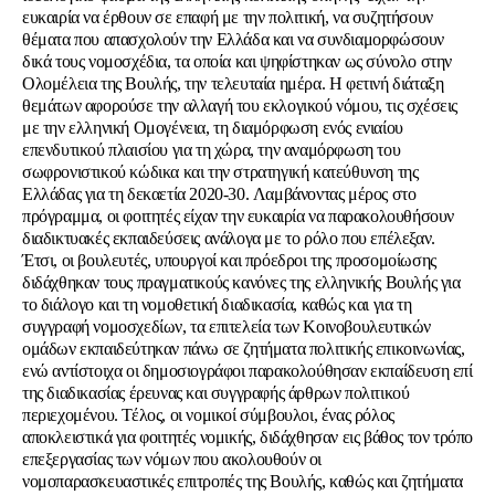
ευκαιρία να έρθουν σε επαφή με την πολιτική, να συζητήσουν
θέματα που απασχολούν την Ελλάδα και να συνδιαμορφώσουν
δικά τους νομοσχέδια, τα οποία και ψηφίστηκαν ως σύνολο στην
Ολομέλεια της Βουλής, την τελευταία ημέρα. Η φετινή διάταξη
θεμάτων αφορούσε την αλλαγή του εκλογικού νόμου, τις σχέσεις
με την ελληνική Ομογένεια, τη διαμόρφωση ενός ενιαίου
επενδυτικού πλαισίου για τη χώρα, την αναμόρφωση του
σωφρονιστικού κώδικα και την στρατηγική κατεύθυνση της
Ελλάδας για τη δεκαετία 2020-30. Λαμβάνοντας μέρος στο
πρόγραμμα, οι φοιτητές είχαν την ευκαιρία να παρακολουθήσουν
διαδικτυακές εκπαιδεύσεις ανάλογα με το ρόλο που επέλεξαν.
Έτσι, οι βουλευτές, υπουργοί και πρόεδροι της προσομοίωσης
διδάχθηκαν τους πραγματικούς κανόνες της ελληνικής Βουλής για
το διάλογο και τη νομοθετική διαδικασία, καθώς και για τη
συγγραφή νομοσχεδίων, τα επιτελεία των Κοινοβουλευτικών
ομάδων εκπαιδεύτηκαν πάνω σε ζητήματα πολιτικής επικοινωνίας,
ενώ αντίστοιχα οι δημοσιογράφοι παρακολούθησαν εκπαίδευση επί
της διαδικασίας έρευνας και συγγραφής άρθρων πολιτικού
περιεχομένου. Τέλος, οι νομικοί σύμβουλοι, ένας ρόλος
αποκλειστικά για φοιτητές νομικής, διδάχθησαν εις βάθος τον τρόπο
επεξεργασίας των νόμων που ακολουθούν οι
νομοπαρασκευαστικές επιτροπές της Βουλής, καθώς και ζητήματα