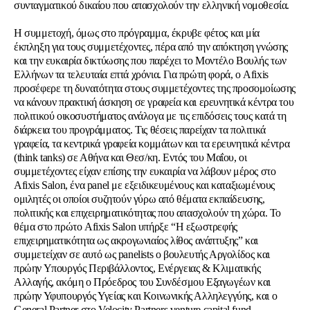
συνταγματικού δικαίου που απασχολούν την ελληνική νομοθεσία.
Η συμμετοχή, όμως στο πρόγραμμα, έκρυβε φέτος και μία
έκπληξη για τους συμμετέχοντες, πέρα από την απόκτηση γνώσης
και την ευκαιρία δικτύωσης που παρέχει το Μοντέλο Βουλής των
Ελλήνων τα τελευταία επτά χρόνια. Για πρώτη φορά, ο Afixis
προσέφερε τη δυνατότητα στους συμμετέχοντες της προσομοίωσης
να κάνουν πρακτική άσκηση σε γραφεία και ερευνητικά κέντρα του
πολιτικού οικοσυστήματος ανάλογα με τις επιδόσεις τους κατά τη
διάρκεια του προγράμματος. Τις θέσεις παρείχαν τα πολιτικά
γραφεία, τα κεντρικά γραφεία κομμάτων και τα ερευνητικά κέντρα
(think tanks) σε Αθήνα και Θεσ/κη.
Εντός του Μαΐου, οι
συμμετέχοντες είχαν επίσης την ευκαιρία να λάβουν μέρος στο
Afixis Salon, ένα panel με εξειδικευμένους και καταξιωμένους
ομιλητές οι οποίοι συζητούν γύρω από θέματα εκπαίδευσης,
πολιτικής και επιχειρηματικότητας που απασχολούν τη χώρα. Το
θέμα στο πρώτο Afixis Salon υπήρξε “Η εξωστρεφής
επιχειρηματικότητα ως ακρογωνιαίος λίθος ανάπτυξης” και
συμμετείχαν σε αυτό ως panelists ο βουλευτής Αργολίδος και
πρώην Υπουργός Περιβάλλοντος, Ενέργειας & Κλιματικής
Αλλαγής, ακόμη ο Πρόεδρος του Συνδέσμου Εξαγωγέων και
πρώην Υφυπουργός Υγείας και Κοινωνικής Αλληλεγγύης, και ο
General Partner στο Velocity Partners venture capital fund.