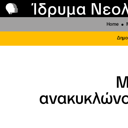
Π
Προ
Ίδρυμα Νεολ
Home
Δημο
Μ
ανακυκλώνο