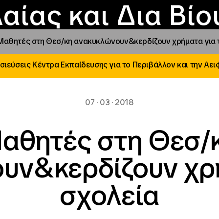
Επικοινωνία
Νέα
αραχώρηση αιγίδ
Φοιτητικές Εστίε
γράμματα και δρά
Το ΙΝΕΔΙΒΙΜ
αίας και Δια Βί
Μαθητές στη Θεσ/κη ανακυκλώνουν&κερδίζουν χρήματα για 
σιεύσεις Κέντρα Εκπαίδευσης για το Περιβάλλον και την Αει
07 · 03 · 2018
αθητές στη Θεσ/
υν&κερδίζουν χρή
σχολεία