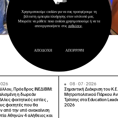
Χρησιμοποιούμε cookies για να σας προσφέρουμε τη
βέλτιστη εμπειρία πλοήγησης στον ιστότοπό μας.
Μπορείτε να μάθετε ποια cookies χρησιμοποιούμε ή να τα
απενεργοποιήσετε στις
ρυθμίσεις
.
ΑΠΟΔΟΧΉ
ΑΠΌΡΡΙΨΗ
 2026
08 · 07 · 2026
λλου, Πρόεδρος ΙΝΕΔΙΒΙΜ:
Σημαντική Διάκριση του Κ.Ε.
αλισμένη η δωρεάν
Μητροπολιτικού Πάρκου Α
λλες φοιτητικές εστίες ,
Τρίτσης στα Education Lead
ους φοιτητές που θα
2026
ν από την υπό ανακαίνιση
στία Αθηνών 4 αλήθειες και