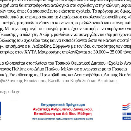
α χρήματα θα επιστρέφονται αναλογικά στα σχολεία για την κάλυψη μορφ
ών τους, όπως θα αποφασίζει το εκάστοτε σχολείο. Το πρόγραμμα, όμως, 
παιδευτικό με απώτερο σκοπό τη διαμόρφωση οικολογικής συνείδησης. 
οι μαθητές μας αποδεικνύουν τα κοινωνικά, περιβαλλοντικά και οικονομικά
. Με την εφαρμογή του προγράμματος έχουν καταφέρει να παράγουν έν
ύκλωσης για πώληση. Ακόμη, μαθαίνουν να συνεργάζονται συμμετέχοντα
κλωσης του σχολείου τους και να εκπαιδεύονται ώστε να κάνουν σωστά 
, επισήμανε ο κ. Λαζαρίδης. Σύμφωνα με τον ίδιο, οι ποσότητες των απ
ετησίως στον ΧΥΤΑ Μαυροράχης υπολογίζονται σε 30.000 – 35.000 τόνο
α υλοποιείται στο πλαίσιο του
Τοπικού Θεματικού Δικτύου «Σχολείο Ανο
εργός Πολίτης στο Δήμο Παύλου Μελά» σε συνεργασία με τα Γραφεία
ικής Εκπαίδευσης της Πρωτοβάθμιας και Δευτεροβάθμιας Δυτικής Θεσ/νί
βαλλοντικής Εκπαίδευσης Ελευθερίου Κορδελιού και Βερτίσκου
.
enagenda.gr