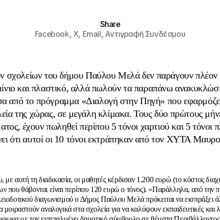
Share
Facebook,
X,
Email,
Αντιγραφή Συνδέσμου
ων σχολείων του δήμου Παύλου Μελά δεν παράγουν πλέον 
μίνιο και πλαστικό, αλλά πωλούν τα παραπάνω ανακυκλώσ
σα από το πρόγραμμα «Διαλογή στην Πηγή» που εφαρμόζε
εία της χώρας, σε μεγάλη κλίμακα. Τους δύο πρώτους μή
τος, έχουν πωληθεί περίπου 5 τόνοι χαρτιού και 5 τόνοι 
ει ότι αυτοί οι 10 τόνοι εκτράπηκαν από τον ΧΥΤΑ Μαυρ
, με αυτή τη διαδικασία, οι μαθητές κέρδισαν 1.200 ευρώ (το κόστος διαχ
ν που θάβονται είναι περίπου 120 ευρώ ο τόνος). «Παράλληλα, από την 
ειοδοτικού διαγωνισμού ο Δήμος Παύλου Μελά πρόκειται να εισπράξει ά
α μοιραστούν αναλογικά στα σχολεία για να καλύψουν εκπαιδευτικές και λ
μφωνα με τον εντεταλμένο δημοτικό σύμβουλο σε θέματα Περιβάλλοντο