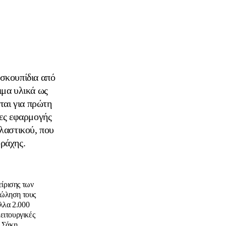
σκουπίδια από
ιμα υλικά ως
ται για πρώτη
νες εφαρμογής
πλαστικού, που
οράχης.
είρισης των
πώληση τους
λλα 2.000
ειτουργικές
ς Σάκη