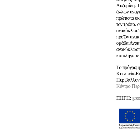
Λαζαρίδη. Τ
άλλων αναγκ
πρώτιστα εκ
τον τρόπο, 
ανακύκλωσης
προϊόν ανακ
ομάδα Ανακύ
ανακύκλωση»
καταλήγουν 
Το πρόγραμμ
Κοινωνία-Εν
Περιβαλλοντ
Κέντρο Περι
ΠΗΓΗ:
gre