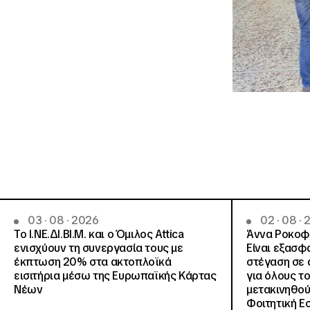
03 · 08 · 2026
02 · 08 ·
Το Ι.ΝΕ.ΔΙ.ΒΙ.Μ. και o Όμιλος Attica
Άννα Ροκοφύ
ενισχύουν τη συνεργασία τους με
Είναι εξασφ
έκπτωση 20% στα ακτοπλοϊκά
στέγαση σε ά
εισιτήρια μέσω της Ευρωπαϊκής Κάρτας
για όλους τ
Νέων
μετακινηθού
Φοιτητική Ε