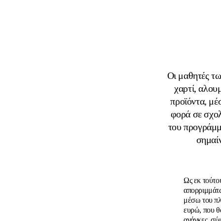
Οι μαθητές τ
χαρτί, αλου
προϊόντα, μέ
φορά σε σχολ
του προγράμμα
σημαίν
Ως εκ τούτου
απορριμμάτω
μέσω του πλ
ευρώ, που θ
ανάγκες, σύ