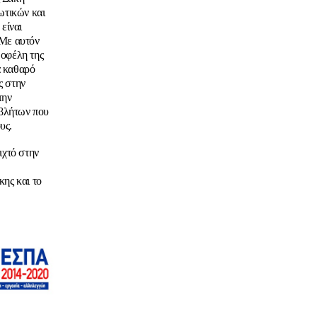
ωτικών και
είναι
«Με αυτόν
 οφέλη της
α καθαρό
ς στην
την
οβλήτων που
υς.
ιχτό στην
κης και
το