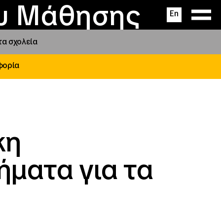
ας
ς
σεις
ου Μάθησης
En
τα σχολεία
φορία
κη
ματα για τα