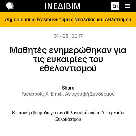
Επικοινωνία
ΙΝΕΔΙΒΙΜ
En
Δημοσιεύσεις Erasmus+ τομείς Νεολαίας και Αθλητισμού
24 · 05 · 2017
Μαθητές ενημερώθηκαν για
τις ευκαιρίες του
εθελοντισμού
Share
Facebook,
X,
Email,
Αντιγραφή Συνδέσμου
Θεματική εβδομάδα για τον εθελοντισμό από το Α’ Γυμνάσιο
Ξυλοκάστρου