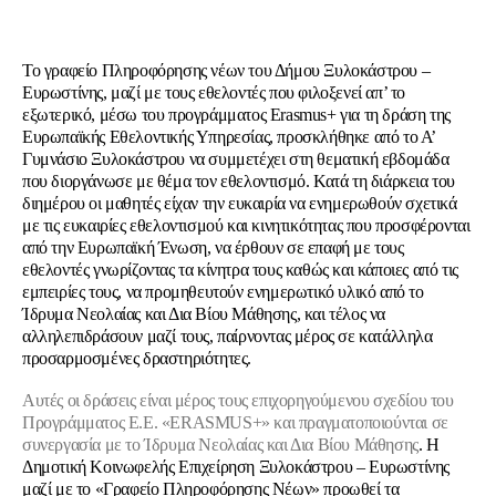
Το γραφείο Πληροφόρησης νέων του Δήμου Ξυλοκάστρου –
Ευρωστίνης, μαζί με τους εθελοντές που φιλοξενεί απ’ το
εξωτερικό, μέσω του προγράμματος Erasmus+ για τη δράση της
Ευρωπαϊκής Εθελοντικής Υπηρεσίας, προσκλήθηκε από το Α’
Γυμνάσιο Ξυλοκάστρου να συμμετέχει στη θεματική εβδομάδα
που διοργάνωσε με θέμα τον εθελοντισμό. Κατά τη διάρκεια του
διημέρου οι μαθητές είχαν την ευκαιρία να ενημερωθούν σχετικά
με τις ευκαιρίες εθελοντισμού και κινητικότητας που προσφέρονται
από την Ευρωπαϊκή Ένωση, να έρθουν σε επαφή με τους
εθελοντές γνωρίζοντας τα κίνητρα τους καθώς και κάποιες από τις
εμπειρίες τους, να προμηθευτούν ενημερωτικό υλικό από το
Ίδρυμα Νεολαίας και Δια Βίου Μάθησης, και τέλος να
αλληλεπιδράσουν μαζί τους, παίρνοντας μέρος σε κατάλληλα
προσαρμοσμένες δραστηριότητες.
Αυτές οι δράσεις είναι μέρος τους επιχορηγούμενου σχεδίου του
Προγράμματος Ε.Ε. «ERASMUS+» και πραγματοποιούνται σε
συνεργασία με το Ίδρυμα Νεολαίας και Δια Βίου Μάθησης
. Η
Δημοτική Κοινωφελής Επιχείρηση Ξυλοκάστρου – Ευρωστίνης
μαζί με το «Γραφείο Πληροφόρησης Νέων» προωθεί τα