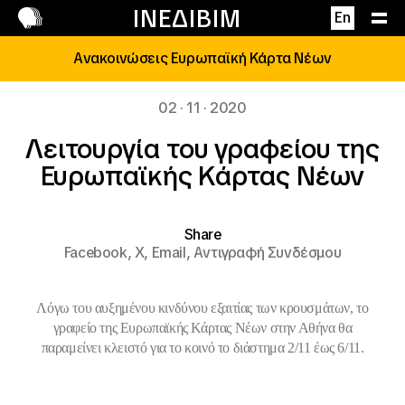
Επικοινωνία
ΙΝΕΔΙΒΙΜ
En
Ανακοινώσεις Ευρωπαϊκή Κάρτα Νέων
02 · 11 · 2020
Λειτουργία του γραφείου της
Ευρωπαϊκής Κάρτας Νέων
Share
Facebook,
X,
Email,
Αντιγραφή Συνδέσμου
Λόγω του αυξημένου κινδύνου εξαιτίας των κρουσμάτων, το
γραφείο της Ευρωπαϊκής Κάρτας Νέων στην Αθήνα θα
παραμείνει
κλειστό
για το κοινό το διάστημα 2/11 έως 6/11.