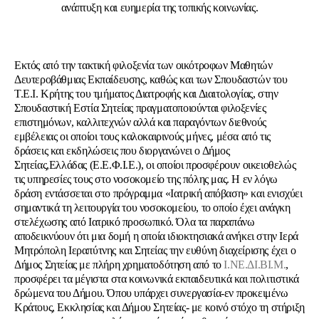
ανάπτυξη και ευημερία της τοπικής κοινωνίας.
Εκτός από την τακτική φιλοξενία των οικότροφων Μαθητών
Δευτεροβάθμιας Εκπαίδευσης, καθώς και των Σπουδαστών του
Τ.Ε.Ι. Κρήτης του τμήματος Διατροφής και Διαιτολογίας, στην
Σπουδαστική Εστία Σητείας πραγματοποιούνται φιλοξενίες
επιστημόνων, καλλιτεχνών αλλά και παραγόντων διεθνούς
εμβέλειας οι οποίοι τους καλοκαιρινούς μήνες, μέσα από τις
δράσεις και εκδηλώσεις που διοργανώνει ο Δήμος
Σητείας,Ελλάδας (Ε.Ε.Φ.Ι.Ε.), οι οποίοι προσφέρουν οικειοθελώς
τις υπηρεσίες τους στο νοσοκομείο της πόλης μας. Η εν λόγω
δράση εντάσσεται στο πρόγραμμα
«Ιατρική απόβαση»
και ενισχύει
σημαντικά τη λειτουργία του νοσοκομείου, το οποίο έχει ανάγκη
στελέχωσης από Ιατρικό προσωπικό. Όλα τα παραπάνω
αποδεικνύουν ότι μια δομή η οποία ιδιοκτησιακά ανήκει στην Ιερά
Μητρόπολη Ιεραπύτνης και Σητείας την ευθύνη διαχείρισης έχει ο
Δήμος Σητείας με πλήρη χρηματοδότηση από το
Ι.ΝΕ.ΔΙ.ΒΙ.Μ.
,
προσφέρει τα μέγιστα στα κοινωνικά εκπαιδευτικά και πολιτιστικά
δρώμενα του Δήμου. Όπου υπάρχει συνεργασία-εν προκειμένω
Κράτους, Εκκλησίας και Δήμου Σητείας- με κοινό στόχο τη στήριξη