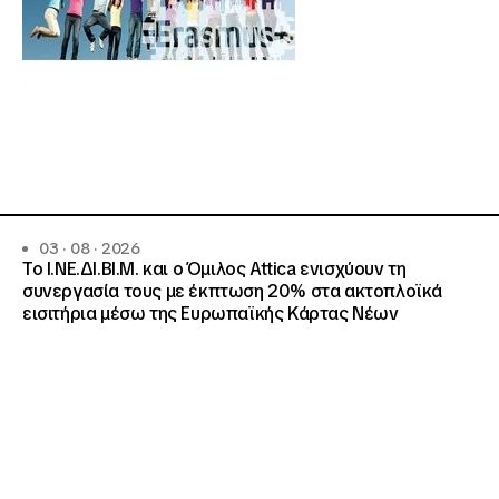
03 · 08 · 2026
Το Ι.ΝΕ.ΔΙ.ΒΙ.Μ. και o Όμιλος Attica ενισχύουν τη
συνεργασία τους με έκπτωση 20% στα ακτοπλοϊκά
εισιτήρια μέσω της Ευρωπαϊκής Κάρτας Νέων