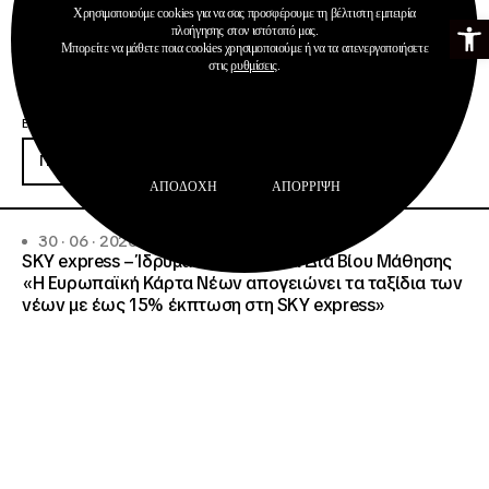
Χρησιμοποιούμε cookies για να σας προσφέρουμε τη βέλτιστη εμπειρία
Ανοίξτε τη γ
πλοήγησης στον ιστότοπό μας.
Μπορείτε να μάθετε ποια cookies χρησιμοποιούμε ή να τα απενεργοποιήσετε
στις
ρυθμίσεις
.
Ανακοινώσεις
Δημοσιεύσεις
Ευρωπαϊκή Κάρτα Νέων
Περισσότερα
ΑΠΟΔΟΧΉ
ΑΠΌΡΡΙΨΗ
30 · 06 · 2026
SKY express – Ίδρυμα Νεολαίας και Διά Βίου Μάθησης
«Η Ευρωπαϊκή Κάρτα Νέων απογειώνει τα ταξίδια των
νέων με έως 15% έκπτωση στη SKY express»