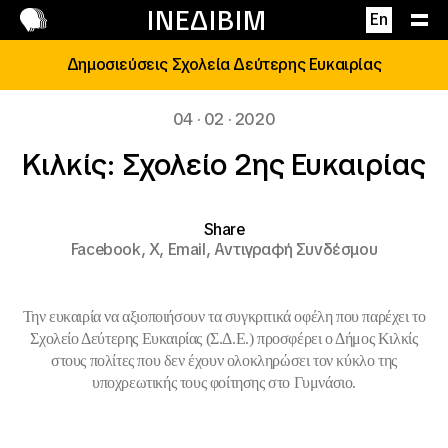
Επικοινωνία
ΙΝΕΔΙΒΙΜ
En
Δημοσιεύσεις Σχολεία Δεύτερης Ευκαιρίας
04 · 02 · 2020
Κιλκίς: Σχολείο 2ης Ευκαιρίας
Share
Facebook,
X,
Email,
Αντιγραφή Συνδέσμου
Την ευκαιρία να αξιοποιήσουν τα συγκριτικά οφέλη που παρέχει το
Σχολείο Δεύτερης Ευκαιρίας (Σ.Δ.Ε.) προσφέρει ο Δήμος Κιλκίς
στους πολίτες που δεν έχουν ολοκληρώσει τον κύκλο της
υποχρεωτικής τους φοίτησης στο Γυμνάσιο.