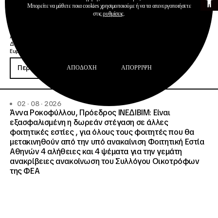
Μπορείτε να μάθετε ποια cookies χρησιμοποιούμε ή να τα απενεργοποιήσετε
στις
ρυθμίσεις
.
Ανακοινώσεις
Δημοσιεύσεις
Ευρωπαϊκή Κάρτα Νέων
Περισσότερα
ΑΠΟΔΟΧΉ
ΑΠΌΡΡΙΨΗ
02 · 08 · 2026
Άννα Ροκοφύλλου, Πρόεδρος ΙΝΕΔΙΒΙΜ: Είναι
εξασφαλισμένη η δωρεάν στέγαση σε άλλες
φοιτητικές εστίες , για όλους τους φοιτητές που θα
μετακινηθούν από την υπό ανακαίνιση Φοιτητική Εστία
Αθηνών 4 αλήθειες και 4 ψέματα για την γεμάτη
ανακρίβειες ανακοίνωση του Συλλόγου Οικοτρόφων
της ΦΕΑ