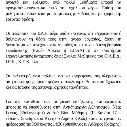
ανοιχτό και ευέλικτο, ενώ πολλά μαθήματα μπορεί να
πραγματοποιούνται και εκτός του σχολικού χώρου. Επίσης, τα
μαθήματα διδάσκονται με βιωματικές μεθόδους και με χρήση της
έρευνας- δράσης.
Οι απόφοιτοι του Σ.Δ.Ε. πέρα από το γεγονός ότι ισχυροποιούν ή
βελτιώνουν τη θέση τους στην αγορά εργασίας, έχουν τη
δυνατότητα να συνεχίσουν τις σπουδές τους στην επόμενη βαθμίδα
εκπαίδευσης (Ενιαίο Λύκειο ή ΕΠΑΛ) ή σε συστήματα
επαγγελματικής κατάρτισης όπως Σχολές Μαθητείας του Ο.Α.Ε.Δ.,
Ι.Ε.Κ., Κ.Ε.Κ. κλπ.
Οι ενδιαφερόμενοι πολίτες για να εγγραφούν, συμπληρώνουν
αίτηση φοίτησης προσκομίζοντας απολυτήριο Δημοτικού Σχολείου
και φωτοτυπία της αστυνομικής τους ταυτότητας.
Για την κατάθεση των αιτήσεων εκδήλωσης ενδιαφέροντος
μπορείτε να απευθύνεστε στην Αντιδημαρχία Αθλητισμού, Νέας
Γενιάς, Εθελοντισμού & Διά Βίου Μάθησης (Γ. Καπέτα 17 –
είσοδος Συνεδριακού Κέντρου Δήμου Κιλκίς) κατά τις εργάσιμες
ημέρες από τις 8:30 έως τις 14:30 (υπεύθυνος κ. Λάζαρος Κοζάρης)