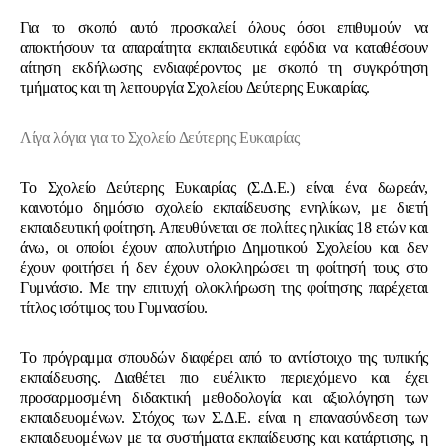
Για το σκοπό αυτό προσκαλεί όλους όσοι επιθυμούν να
αποκτήσουν τα απαραίτητα εκπαιδευτικά εφόδια να καταθέσουν
αίτηση εκδήλωσης ενδιαφέροντος με σκοπό τη συγκρότηση
τμήματος και τη λειτουργία Σχολείου Δεύτερης Ευκαιρίας.
Λίγα λόγια για το Σχολείο Δεύτερης Ευκαιρίας
Το Σχολείο Δεύτερης Ευκαιρίας (Σ.Δ.Ε.) είναι ένα δωρεάν,
καινοτόμο δημόσιο σχολείο εκπαίδευσης ενηλίκων, με διετή
εκπαιδευτική φοίτηση. Απευθύνεται σε πολίτες ηλικίας 18 ετών και
άνω, οι οποίοι έχουν απολυτήριο Δημοτικού Σχολείου και δεν
έχουν φοιτήσει ή δεν έχουν ολοκληρώσει τη φοίτησή τους στο
Γυμνάσιο. Με την επιτυχή ολοκλήρωση της φοίτησης παρέχεται
τίτλος ισότιμος του Γυμνασίου.
Το πρόγραμμα σπουδών διαφέρει από το αντίστοιχο της τυπικής
εκπαίδευσης. Διαθέτει πιο ευέλικτο περιεχόμενο και έχει
προσαρμοσμένη διδακτική μεθοδολογία και αξιολόγηση των
εκπαιδευομένων. Στόχος των Σ.Δ.Ε. είναι η επανασύνδεση των
εκπαιδευομένων με τα συστήματα εκπαίδευσης και κατάρτισης, η