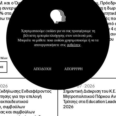
.Μ. και o Όμιλος Attica
Άννα Ροκοφύλλου, Πρόεδρο
η συνεργασία τους με
Είναι εξασφαλισμένη η δω
% στα ακτοπλοϊκά
στέγαση σε άλλες φοιτητικέ
έσω της Ευρωπαϊκής Κάρτας
για όλους τους φοιτητές π
μετακινηθούν από την υπό 
Φοιτητική Εστία Αθηνών 4 
Χρησιμοποιούμε cookies για να σας προσφέρουμε τη
4 ψέματα για την γεμάτη αν
βέλτιστη εμπειρία πλοήγησης στον ιστότοπό μας.
ανακοίνωση του Συλλόγου
Μπορείτε να μάθετε ποια cookies χρησιμοποιούμε ή να τα
Οικοτρόφων της ΦΕΑ
απενεργοποιήσετε στις
ρυθμίσεις
.
Ανακοινώσεις
 Νέων
Δημοσιεύσεις
ρα
Περισσότερα
ΑΠΟΔΟΧΉ
ΑΠΌΡΡΙΨΗ
 2026
08 · 07 · 2026
Εκδήλωσης Ενδιαφέροντος
Σημαντική Διάκριση του Κ.Ε.
τησης για την επιλογή
Μητροπολιτικού Πάρκου Α
εκπαιδευτικού
Τρίτσης στα Education Lead
, συμβούλων
2026
ίας και συμβούλων