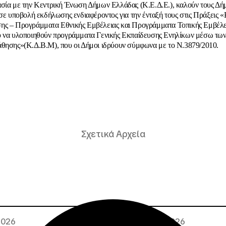
σία με την Κεντρική Ένωση Δήμων Ελλάδας (Κ.Ε.Δ.Ε.), καλούν τους Δή
 σε υποβολή εκδήλωσης ενδιαφέροντος για την ένταξή τους στις Πράξεις «
ης – Προγράμματα Εθνικής Εμβέλειας και Προγράμματα Τοπικής Εμβέλε
υ να υλοποιηθούν προγράμματα Γενικής Εκπαίδευσης Ενηλίκων μέσω τω
θησης»(Κ.Δ.Β.Μ), που οι Δήμοι ιδρύουν σύμφωνα με το Ν.3879/2010.
Σχετικά Αρχεία
 2026
02 · 08 · 2026