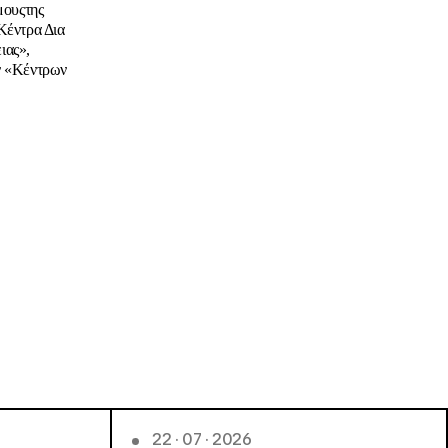
μουςτης
Κέντρα Δια
ιας»,
ν «Κέντρων
22 · 07 · 2026