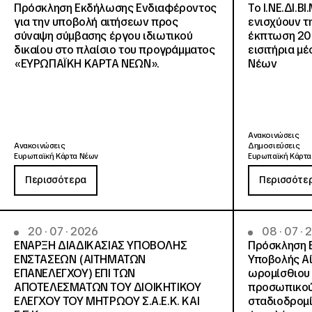
Πρόσκληση Εκδήλωσης Ενδιαφέροντος
Το Ι.ΝΕ.ΔΙ.ΒΙ
για την υποβολή αιτήσεων προς
ενισχύουν τ
σύναψη σύμβασης έργου ιδιωτικού
έκπτωση 20
δικαίου στο πλαίσιο του προγράμματος
εισιτήρια μ
«ΕΥΡΩΠΑΪΚΗ ΚΑΡΤΑ ΝΕΩΝ».
Νέων
Ανακοινώσεις
Ανακοινώσεις
Δημοσιεύσεις
Ευρωπαϊκή Κάρτα Νέων
Ευρωπαϊκή Κάρτα
Περισσότερα
Περισσότε
20 · 07 · 2026
08 · 07 ·
ΕΝΑΡΞΗ ΔΙΑΔΙΚΑΣΙΑΣ ΥΠΟΒΟΛΗΣ
Πρόσκληση 
ΕΝΣΤΑΣΕΩΝ (ΑΙΤΗΜΑΤΩΝ
Υποβολής Αί
ΕΠΑΝΕΛΕΓΧΟΥ) ΕΠΙ ΤΩΝ
ωρομίσθιου 
ΑΠΟΤΕΛΕΣΜΑΤΩΝ ΤΟΥ ΔΙΟΙΚΗΤΙΚΟΥ
προσωπικού
ΕΛΕΓΧΟΥ ΤΟΥ ΜΗΤΡΩΟΥ Σ.Α.Ε.Κ. ΚΑΙ
σταδιοδρομ