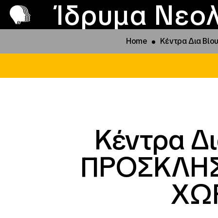
Π
Προ
Ίδρυμα Νεολ
Home
Κέντρα Δια Βί
Κέντρα Δ
ΠΡΟΣΚΛΗΣ
ΧΩΡ