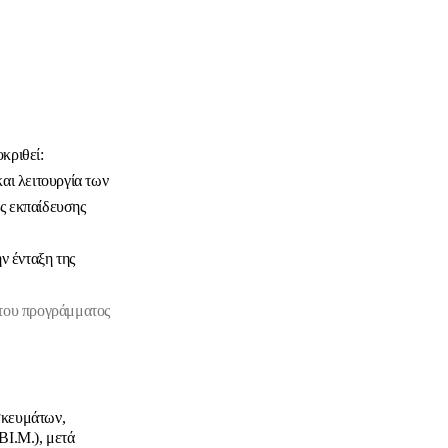
κριθεί:
αι λειτουργία των
ς εκπαίδευσης
ν ένταξη της
 του προγράμματος
σκευμάτων,
ΒΙ.Μ.), μετά