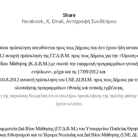
Share
Facebook,
X,
Email,
Αντιγραφή Συνδέσμου
ύσα πρόσκληση απευθύνεται προς τους Δήμους που δεν έχουν ήδη ανταπο
-12 ανοιχτή πρόσκληση της Γ.Γ.Δ.Β.Μ. προς τους Δήμους για την «Ίδρυση κ
Βίου Μάθησης (Κ.Δ.Β.Μ.) με σκοπό την εφαρμογή προγραμμάτων γενική
ενηλίκων», μέχρι και τις 17/09/2012 και
 10-8-2012 ανοικτή πρόσκληση του Ι.ΝΕ.ΔΙ.ΒΙ.Μ. προς τους Δήμους για τη
υλοποίησης προγραμμάτων εθνικής και τοπικής εμβέλειας.
 της παρούσας θεωρείται ότι οι ανωτέρω προσκλήσεις της πρώτης φάσης
έχουν κλείσει.
αμματεία Διά Βίου Μάθησης (Γ.Γ.Δ.Β.Μ.) του Υπουργείου Παιδείας Θρη
και Αθλητισμού και το Ίδρυμα Νεολαίας και Διά Βίου Μάθησης (Ι.ΝΕ.ΔΙ.