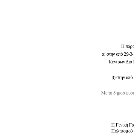
Η παρο
α) στην από 29-3
Κέντρων Δια 
β) στην από
Με τη δημοσίευση
Η Γενική Γρ
Πολιτισμού 