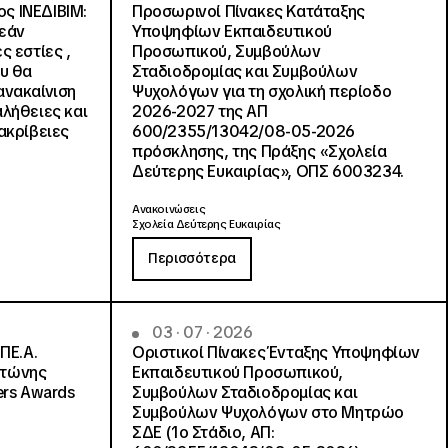
ς ΙΝΕΔΙΒΙΜ:
Προσωρινοί Πίνακες Κατάταξης
ρεάν
Υποψηφίων Εκπαιδευτικού
ς εστίες ,
Προσωπικού, Συμβούλων
ου θα
Σταδιοδρομίας και Συμβούλων
ανακαίνιση
Ψυχολόγων για τη σχολική περίοδο
αλήθειες και
2026-2027 της ΑΠ
ακρίβειες
600/2355/13042/08-05-2026
πρόσκλησης, της Πράξης «Σχολεία
Δεύτερης Ευκαιρίας», ΟΠΣ 6003234.
Ανακοινώσεις
Σχολεία Δεύτερης Ευκαιρίας
Περισσότερα
03 · 07 · 2026
ΠΕ.Α.
Οριστικοί Πίνακες Ένταξης Υποψηφίων
ντώνης
Εκπαιδευτικού Προσωπικού,
ers Awards
Συμβούλων Σταδιοδρομίας και
Συμβούλων Ψυχολόγων στο Μητρώο
ΣΔΕ (1ο Στάδιο, ΑΠ: