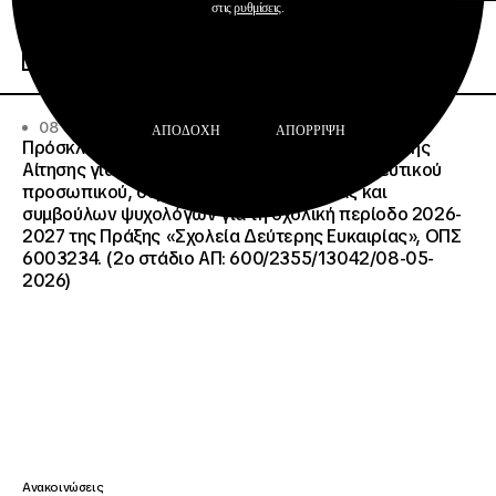
στις
ρυθμίσεις
.
Διαχείριση & Λειτουργία Δημοσίων ΙΕΚ
Περισσότερα
08 · 07 · 2026
ΑΠΟΔΟΧΉ
ΑΠΌΡΡΙΨΗ
Πρόσκληση Εκδήλωσης Ενδιαφέροντος Υποβολής
Αίτησης για την επιλογή ωρομίσθιου εκπαιδευτικού
προσωπικού, συμβούλων σταδιοδρομίας και
συμβούλων ψυχολόγων για τη σχολική περίοδο 2026-
2027 της Πράξης «Σχολεία Δεύτερης Ευκαιρίας», ΟΠΣ
6003234. (2ο στάδιο ΑΠ: 600/2355/13042/08-05-
2026)
Ανακοινώσεις