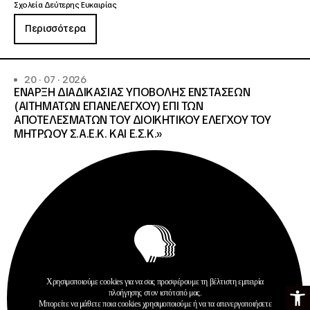
Σχολεία Δεύτερης Ευκαιρίας
Περισσότερα
20 · 07 · 2026
ΕΝΑΡΞΗ ΔΙΑΔΙΚΑΣΙΑΣ ΥΠΟΒΟΛΗΣ ΕΝΣΤΑΣΕΩΝ
(ΑΙΤΗΜΑΤΩΝ ΕΠΑΝΕΛΕΓΧΟΥ) ΕΠΙ ΤΩΝ
ΑΠΟΤΕΛΕΣΜΑΤΩΝ ΤΟΥ ΔΙΟΙΚΗΤΙΚΟΥ ΕΛΕΓΧΟΥ ΤΟΥ
ΜΗΤΡΩΟΥ Σ.Α.Ε.Κ. ΚΑΙ Ε.Σ.Κ.»
Χρησιμοποιούμε cookies για να σας προσφέρουμε τη βέλτιστη εμπειρία
Ανοίξτε τη γ
πλοήγησης στον ιστότοπό μας.
Μπορείτε να μάθετε ποια cookies χρησιμοποιούμε ή να τα απενεργοποιήσετε
Ανακοινώσεις